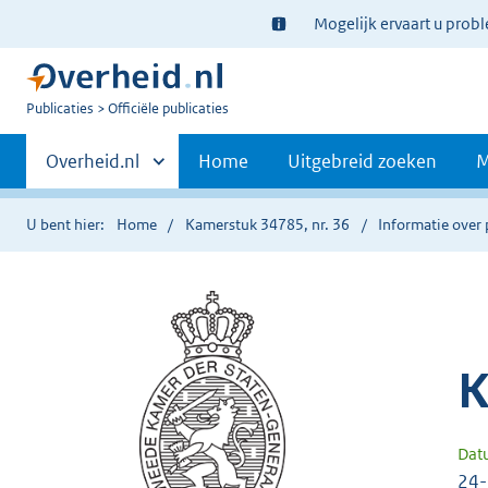
Ter
Mogelijk ervaart u prob
informatie:
U
Publicaties
Officiële publicaties
bent
Primaire
nu
Andere
Overheid.nl
Home
Uitgebreid zoeken
M
hier:
sites
navigatie
binnen
U bent hier:
Home
Kamerstuk 34785, nr. 36
Informatie over 
K
Dat
24-