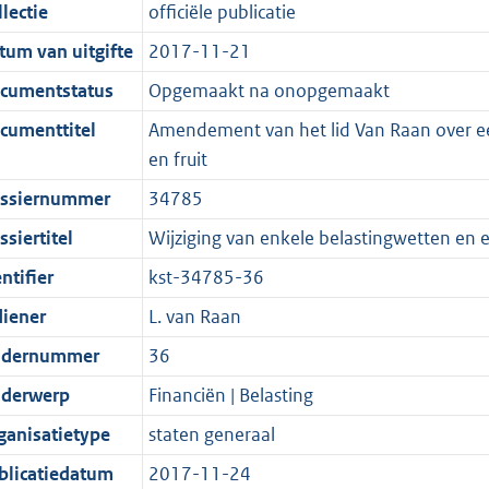
t
a
c
i
:
e
t
t
lectie
officiële publicatie
d
n
i
t
a
c
4
:
e
t
tum van uitgifte
2017-11-21
s
d
e
i
t
a
2
7
:
e
g
s
i
e
i
t
K
K
7
:
cumentstatus
Opgemaakt na onopgemaakt
r
g
n
i
e
i
b
b
K
4
cumenttitel
Amendement van het lid Van Raan over ee
o
r
f
n
i
e
b
K
en fruit
o
o
o
f
n
i
b
ssiernummer
34785
t
o
r
o
f
n
t
t
m
r
o
f
siertitel
Wijziging van enkele belastingwetten en 
e
t
a
m
r
o
ntifier
kst-34785-36
:
e
a
a
m
r
diener
L. van Raan
2
:
t
a
a
m
K
2
t
a
a
dernummer
36
b
K
t
a
derwerp
Financiën | Belasting
b
t
ganisatietype
staten generaal
blicatiedatum
2017-11-24