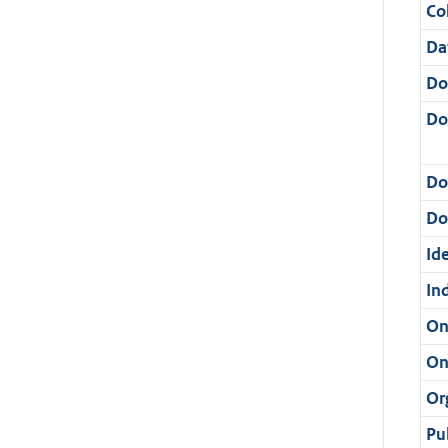
Col
Da
Do
Do
Do
Dos
Ide
In
On
On
Or
Pu