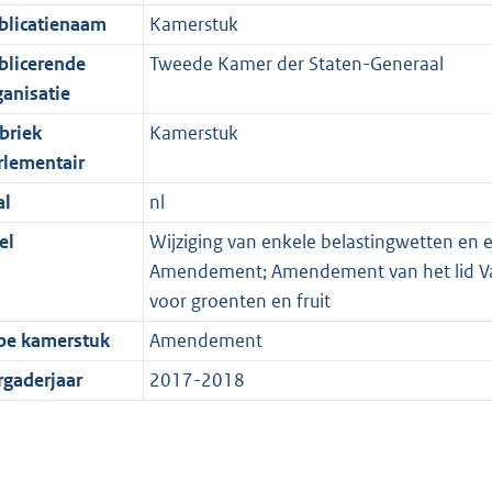
blicatienaam
Kamerstuk
blicerende
Tweede Kamer der Staten-Generaal
ganisatie
briek
Kamerstuk
rlementair
al
nl
el
Wijziging van enkele belastingwetten en 
Amendement; Amendement van het lid Van 
voor groenten en fruit
pe kamerstuk
Amendement
rgaderjaar
2017-2018