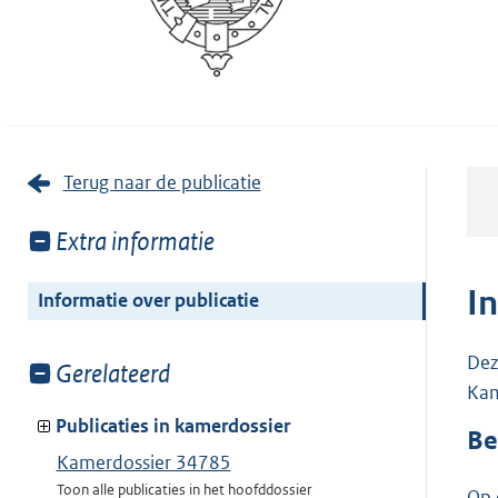
Terug naar de publicatie
Toon
Extra informatie
meer
van:
I
Informatie over publicatie
Dez
Toon
Gerelateerd
Kam
meer
van:
Publicaties in kamerdossier
Be
Kamerdossier 34785
Toon alle publicaties in het hoofddossier
Op 