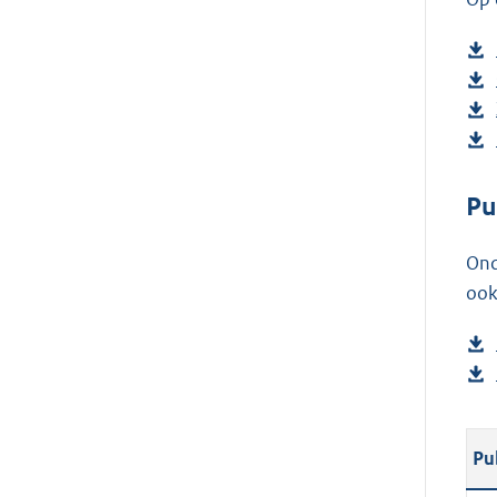
Pu
Ond
ook
Pu