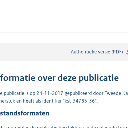
Authentieke versie (PDF)
b
e
s
t
nformatie over deze publicatie
a
n
e publicatie is op 24-11-2017 gepubliceerd door Tweede Kam
d
erstuk en heeft als identifier "kst-34785-36".
s
standsformaten
g
r
dit moment is de publicatie beschikbaar in de volgende for