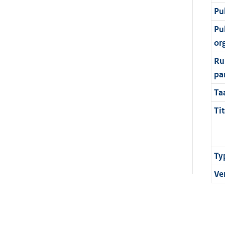
Pu
Pu
or
Ru
pa
Ta
Tit
Ty
Ve