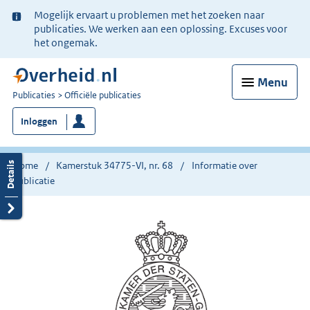
Ter
Mogelijk ervaart u problemen met het zoeken naar
informatie:
publicaties. We werken aan een oplossing. Excuses voor
het ongemak.
Menu
U
Publicaties
Officiële publicaties
bent
Inloggen
nu
hier:
Home
Kamerstuk 34775-VI, nr. 68
Informatie over
publicatie