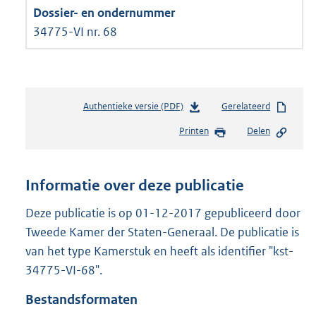
34775-VI nr. 68
Authentieke versie (PDF)
b
Gerelateerd
e
Printen
Delen
s
t
a
n
Informatie over deze publicatie
d
s
Deze publicatie is op 01-12-2017 gepubliceerd door
g
Tweede Kamer der Staten-Generaal. De publicatie is
r
van het type Kamerstuk en heeft als identifier "kst-
o
34775-VI-68".
o
t
Bestandsformaten
t
e