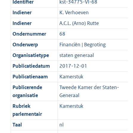
Identifier
kst-34775-VI-68
Indiener
K. Verhoeven
Indiener
A.C.L. (Arno) Rutte
Ondernummer
68
Onderwerp
Financiën | Begroting
Organisatietype
staten generaal
Publicatiedatum
2017-12-01
Publicatienaam
Kamerstuk
Publicerende
Tweede Kamer der Staten-
organisatie
Generaal
Rubriek
Kamerstuk
parlementair
Taal
nl