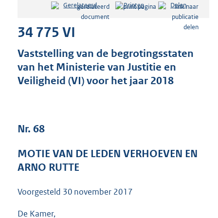
Gerelateerd
Printen
Delen
s
t
34 775 VI
a
n
d
Vaststelling van de begrotingsstaten
s
van het Ministerie van Justitie en
g
Veiligheid (VI) voor het jaar 2018
r
o
o
t
t
Nr. 68
e
:
3
MOTIE VAN DE LEDEN VERHOEVEN EN
6
ARNO RUTTE
K
b
Voorgesteld
30 november 2017
De Kamer,