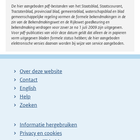
Disclaimer
De hier aangeboden pdf-bestanden van het Staatsblad, Staatscourant,
Tractatenblad, provinciaal blad, gemeenteblad, waterschapsblad en blad
gemeenschappelijke regeling vormen de formele bekendmakingen in de
zin van de Bekendmakingswet en de Rijkswet goedkeuring en
bekendmaking verdragen voor zover ze na 1 juli 2009 zijn uitgegeven.
Voor pdf-publicaties van vóór deze datum geldt dat alleen de in papieren
vorm uitgegeven bladen formele status hebben; de hier aangeboden
elektronische versies daarvan worden bij wijze van service aangeboden.
Over deze website
Contact
English
Help
Zoeken
Informatie hergebruiken
Privacy en cookies