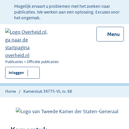
Ter
Mogelijk ervaart u problemen met het zoeken naar
informatie:
publicaties. We werken aan een oplossing. Excuses voor
het ongemak.
Menu
U
Publicaties
Officiële publicaties
bent
Inloggen
nu
hier:
Home
Kamerstuk 34775-VI, nr. 68