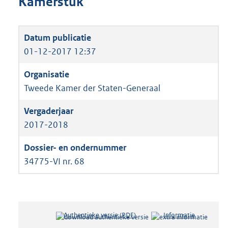
Kamerstuk
01-12-2017 12:37
Tweede Kamer der Staten-Generaal
2017-2018
34775-VI nr. 68
Authentieke versie (PDF)
b
Informatie
e