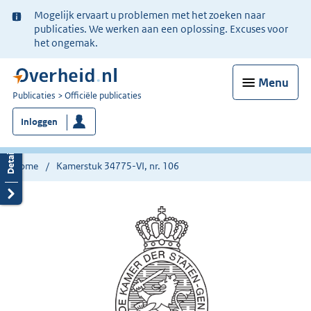
Ter
Mogelijk ervaart u problemen met het zoeken naar
informatie:
publicaties. We werken aan een oplossing. Excuses voor
het ongemak.
Menu
U
Publicaties
Officiële publicaties
bent
Inloggen
nu
hier:
Home
Kamerstuk 34775-VI, nr. 106