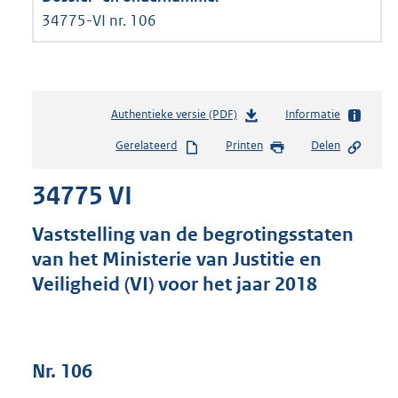
34775-VI nr. 106
Authentieke versie (PDF)
b
Informatie
e
Gerelateerd
Printen
Delen
s
t
34775 VI
a
n
d
Vaststelling van de begrotingsstaten
s
van het Ministerie van Justitie en
g
Veiligheid (VI) voor het jaar 2018
r
o
o
t
t
Nr. 106
e
: