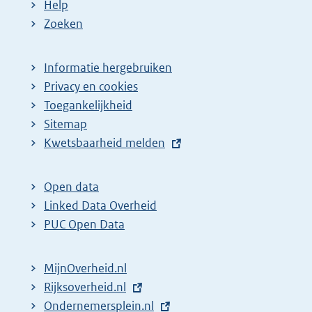
Help
Zoeken
Informatie hergebruiken
Privacy en cookies
Toegankelijkheid
Sitemap
E
Kwetsbaarheid melden
x
t
Open data
e
Linked Data Overheid
r
PUC Open Data
n
e
MijnOverheid.nl
l
E
Rijksoverheid.nl
i
x
E
Ondernemersplein.nl
n