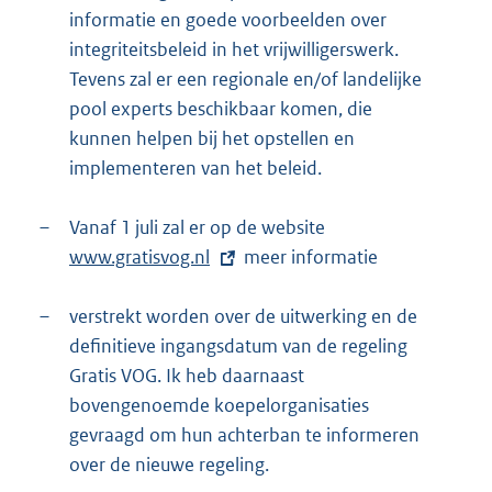
informatie en goede voorbeelden over
integriteitsbeleid in het vrijwilligerswerk.
Tevens zal er een regionale en/of landelijke
pool experts beschikbaar komen, die
kunnen helpen bij het opstellen en
implementeren van het beleid.
–
Vanaf 1 juli zal er op de website
E
www.gratisvog.nl
meer informatie
x
t
–
verstrekt worden over de uitwerking en de
e
definitieve ingangsdatum van de regeling
r
Gratis VOG. Ik heb daarnaast
n
bovengenoemde koepelorganisaties
e
gevraagd om hun achterban te informeren
l
over de nieuwe regeling.
i