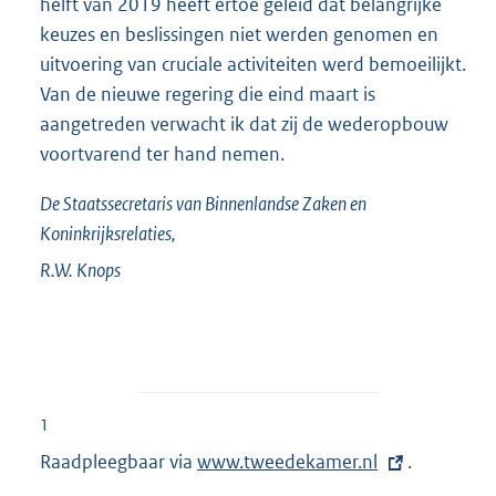
helft van 2019 heeft ertoe geleid dat belangrijke
keuzes en beslissingen niet werden genomen en
uitvoering van cruciale activiteiten werd bemoeilijkt.
Van de nieuwe regering die eind maart is
aangetreden verwacht ik dat zij de wederopbouw
voortvarend ter hand nemen.
De Staatssecretaris van Binnenlandse Zaken en
Koninkrijksrelaties,
R.W.
Knops
1
Raadpleegbaar via
E
www.tweedekamer.nl
.
x