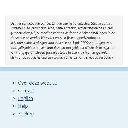
t
e
r
Disclaimer
De hier aangeboden pdf-bestanden van het Staatsblad, Staatscourant,
Tractatenblad, provinciaal blad, gemeenteblad, waterschapsblad en blad
n
gemeenschappelijke regeling vormen de formele bekendmakingen in de
e
zin van de Bekendmakingswet en de Rijkswet goedkeuring en
bekendmaking verdragen voor zover ze na 1 juli 2009 zijn uitgegeven.
l
Voor pdf-publicaties van vóór deze datum geldt dat alleen de in papieren
i
vorm uitgegeven bladen formele status hebben; de hier aangeboden
elektronische versies daarvan worden bij wijze van service aangeboden.
n
k
:
Over deze website
Contact
English
Help
Zoeken