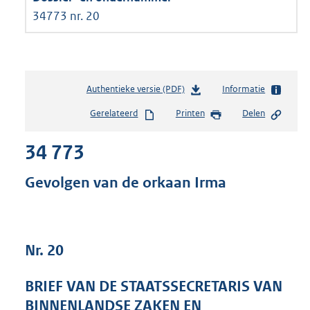
34773 nr. 20
Authentieke versie (PDF)
b
Informatie
e
Gerelateerd
Printen
Delen
s
t
34 773
a
n
d
Gevolgen van de orkaan Irma
s
g
r
o
Nr. 20
o
t
t
BRIEF VAN DE STAATSSECRETARIS VAN
e
BINNENLANDSE ZAKEN EN
: