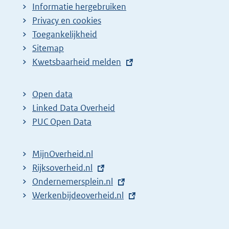
Informatie hergebruiken
Privacy en cookies
Toegankelijkheid
Sitemap
E
Kwetsbaarheid melden
x
t
Open data
e
Linked Data Overheid
r
PUC Open Data
n
e
MijnOverheid.nl
l
E
Rijksoverheid.nl
i
x
E
Ondernemersplein.nl
n
t
x
E
Werkenbijdeoverheid.nl
k
e
t
x
:
r
e
t