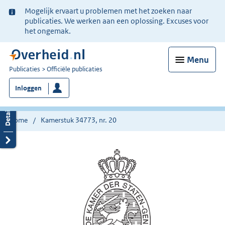
Ter
Mogelijk ervaart u problemen met het zoeken naar
informatie:
publicaties. We werken aan een oplossing. Excuses voor
het ongemak.
Menu
U
Publicaties
Officiële publicaties
bent
Inloggen
nu
hier:
Home
Kamerstuk 34773, nr. 20