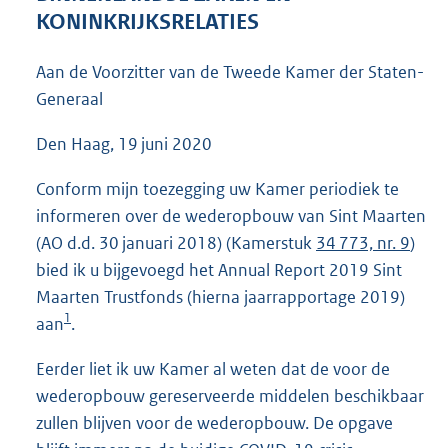
5
KONINKRIJKSRELATIES
1
K
Aan de Voorzitter van de Tweede Kamer der Staten-
b
Generaal
Den Haag, 19 juni 2020
Conform mijn toezegging uw Kamer periodiek te
informeren over de wederopbouw van Sint Maarten
(AO d.d. 30 januari 2018) (Kamerstuk
34 773, nr. 9
)
bied ik u bijgevoegd het Annual Report 2019 Sint
Maarten Trustfonds (hierna jaarrapportage 2019)
1
aan
.
Eerder liet ik uw Kamer al weten dat de voor de
wederopbouw gereserveerde middelen beschikbaar
zullen blijven voor de wederopbouw. De opgave