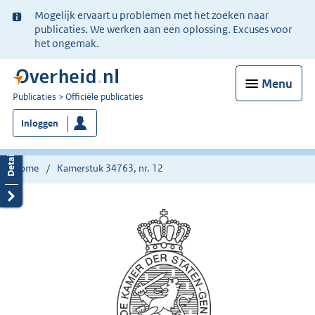
Ter
Mogelijk ervaart u problemen met het zoeken naar
informatie:
publicaties. We werken aan een oplossing. Excuses voor
het ongemak.
Menu
U
Publicaties
Officiële publicaties
bent
Inloggen
nu
hier:
Home
Kamerstuk 34763, nr. 12