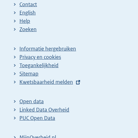
Contact
English
Help
Zoeken
Informatie hergebruiken
Privacy en cookies
Toegankelijkheid
Sitemap
E
Kwetsbaarheid melden
x
t
Open data
e
Linked Data Overheid
r
PUC Open Data
n
e
MijnOverheid.nl