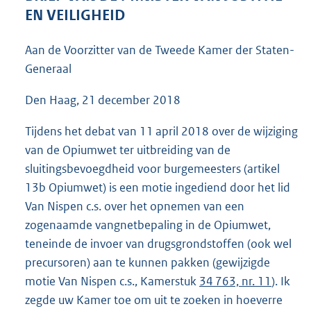
4
EN VEILIGHEID
2
K
Aan de Voorzitter van de Tweede Kamer der Staten-
b
Generaal
Den Haag, 21 december 2018
Tijdens het debat van 11 april 2018 over de wijziging
van de Opiumwet ter uitbreiding van de
sluitingsbevoegdheid voor burgemeesters (artikel
13b Opiumwet) is een motie ingediend door het lid
Van Nispen c.s. over het opnemen van een
zogenaamde vangnetbepaling in de Opiumwet,
teneinde de invoer van drugsgrondstoffen (ook wel
precursoren) aan te kunnen pakken (gewijzigde
motie Van Nispen c.s., Kamerstuk
34 763, nr. 11
). Ik
zegde uw Kamer toe om uit te zoeken in hoeverre