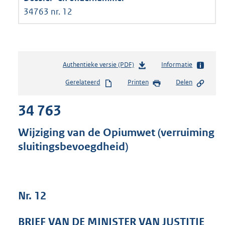
34763 nr. 12
Authentieke versie (PDF)
b
Informatie
e
Gerelateerd
Printen
Delen
s
t
34 763
a
n
d
Wijziging van de Opiumwet (verruiming
s
sluitingsbevoegdheid)
g
r
o
o
t
Nr. 12
t
e
BRIEF VAN DE MINISTER VAN JUSTITIE
: