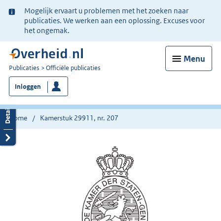
Ter
Mogelijk ervaart u problemen met het zoeken naar
informatie:
publicaties. We werken aan een oplossing. Excuses voor
het ongemak.
Menu
U
Publicaties
Officiële publicaties
bent
Inloggen
nu
hier:
Home
Kamerstuk 29911, nr. 207