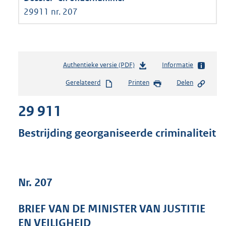
29911 nr. 207
Authentieke versie (PDF)
b
Informatie
e
Gerelateerd
Printen
Delen
s
t
29 911
a
n
d
Bestrijding georganiseerde criminaliteit
s
g
r
o
Nr. 207
o
t
t
BRIEF VAN DE MINISTER VAN JUSTITIE
e
EN VEILIGHEID
: