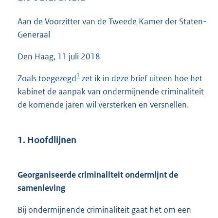
7
5
Aan de Voorzitter van de Tweede Kamer der Staten-
K
Generaal
b
Den Haag, 11 juli 2018
1
Zoals toegezegd
zet ik in deze brief uiteen hoe het
kabinet de aanpak van ondermijnende criminaliteit
de komende jaren wil versterken en versnel
len.
1. Hoofdlijnen
Georganiseerde criminaliteit ondermijnt de
samenleving
Bij ondermijnende criminaliteit gaat het om een