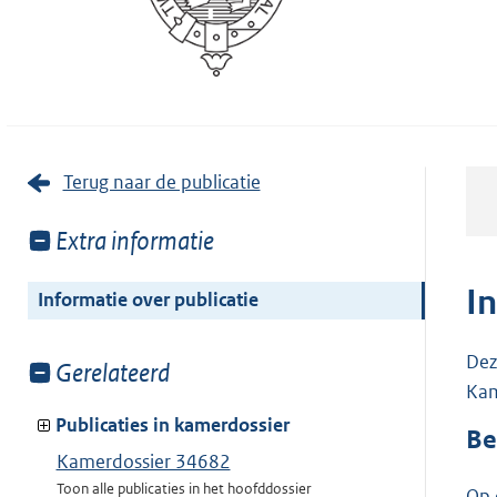
Terug naar de publicatie
Toon
Extra informatie
meer
van:
I
Informatie over publicatie
Dez
Toon
Gerelateerd
Kam
meer
van:
Publicaties in kamerdossier
Be
Kamerdossier 34682
Toon alle publicaties in het hoofddossier
Op 