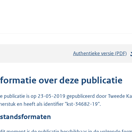
Authentieke versie (PDF)
b
e
s
t
nformatie over deze publicatie
a
n
e publicatie is op 23-05-2019 gepubliceerd door Tweede Kam
d
erstuk en heeft als identifier "kst-34682-19".
s
standsformaten
g
r
dit moment is de publicatie beschikbaar in de volgende for