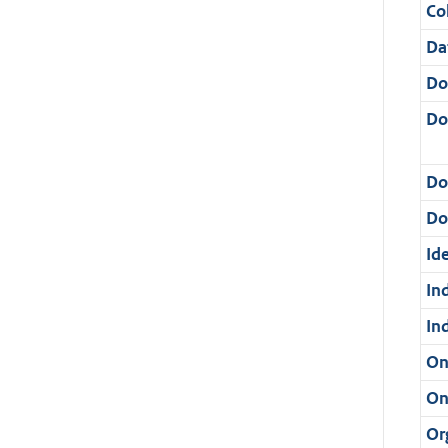
Col
Da
Do
Do
Do
Dos
Ide
In
In
On
On
Or