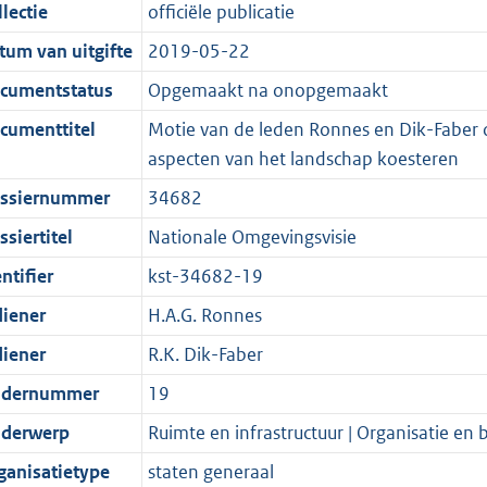
t
a
c
i
:
e
t
t
lectie
officiële publicatie
d
n
i
t
a
c
3
:
e
t
tum van uitgifte
2019-05-22
s
d
e
i
t
a
6
7
:
e
g
s
i
e
i
t
K
K
2
:
cumentstatus
Opgemaakt na onopgemaakt
r
g
n
i
e
i
b
b
K
2
cumenttitel
Motie van de leden Ronnes en Dik-Faber o
o
r
f
n
i
e
b
K
aspecten van het landschap koesteren
o
o
o
f
n
i
b
ssiernummer
34682
t
o
r
o
f
n
t
t
m
r
o
f
siertitel
Nationale Omgevingsvisie
e
t
a
m
r
o
ntifier
kst-34682-19
:
e
a
a
m
r
diener
H.A.G. Ronnes
2
:
t
a
a
m
K
2
t
a
a
diener
R.K. Dik-Faber
b
K
t
a
dernummer
19
b
t
derwerp
Ruimte en infrastructuur | Organisatie en 
ganisatietype
staten generaal