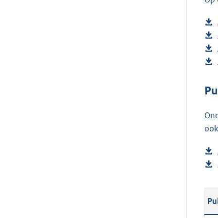
Pu
Ond
ook
Pu