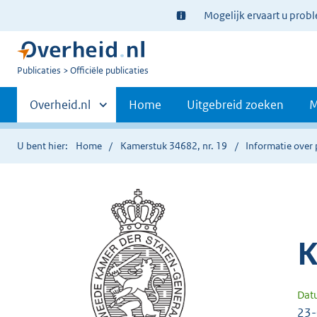
Ter
Mogelijk ervaart u prob
informatie:
U
Publicaties
Officiële publicaties
bent
Primaire
nu
Andere
Overheid.nl
Home
Uitgebreid zoeken
M
hier:
sites
navigatie
binnen
U bent hier:
Home
Kamerstuk 34682, nr. 19
Informatie over 
K
Dat
23-