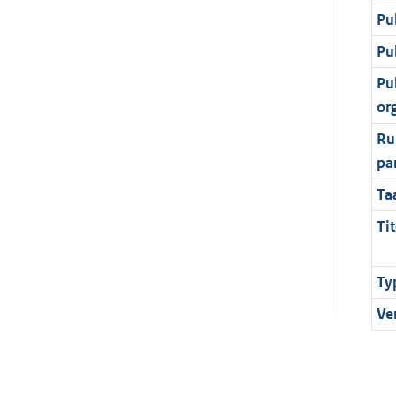
Pu
Pu
Pu
or
Ru
pa
Ta
Tit
Ty
Ve