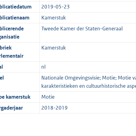
blicatiedatum
2019-05-23
blicatienaam
Kamerstuk
blicerende
Tweede Kamer der Staten-Generaal
ganisatie
briek
Kamerstuk
rlementair
al
nl
el
Nationale Omgevingsvisie; Motie; Motie 
karakteristieken en cultuurhistorische as
pe kamerstuk
Motie
rgaderjaar
2018-2019