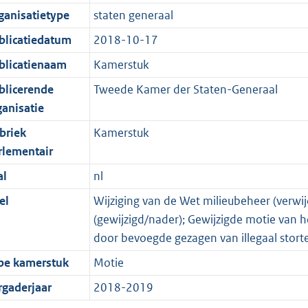
ganisatietype
staten generaal
blicatiedatum
2018-10-17
blicatienaam
Kamerstuk
blicerende
Tweede Kamer der Staten-Generaal
ganisatie
briek
Kamerstuk
rlementair
al
nl
el
Wijziging van de Wet milieubeheer (verwi
(gewijzigd/nader); Gewijzigde motie van het
door bevoegde gezagen van illegaal storte
pe kamerstuk
Motie
rgaderjaar
2018-2019