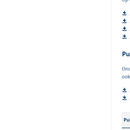
Pu
Ond
ook
Pu