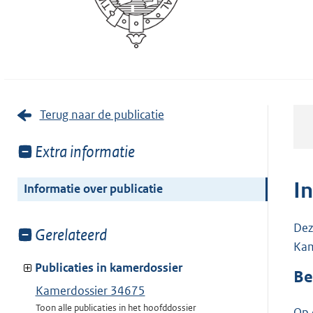
Terug naar de publicatie
Toon
Extra informatie
meer
van:
I
Informatie over publicatie
Dez
Toon
Gerelateerd
Kam
meer
van:
Publicaties in kamerdossier
Be
Kamerdossier 34675
Toon alle publicaties in het hoofddossier
Op 