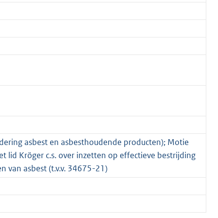
jdering asbest en asbesthoudende producten); Motie
 lid Kröger c.s. over inzetten op effectieve bestrijding
n van asbest (t.v.v. 34675-21)