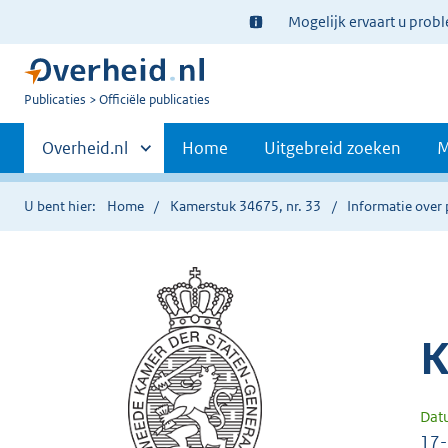
Ter
Mogelijk ervaart u prob
informatie:
U
Publicaties
Officiële publicaties
bent
Primaire
nu
Andere
Overheid.nl
Home
Uitgebreid zoeken
M
hier:
sites
navigatie
binnen
U bent hier:
Home
Kamerstuk 34675, nr. 33
Informatie over 
K
Dat
17-