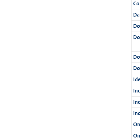
Col
Da
Do
Do
Do
Dos
Ide
In
In
In
On
On