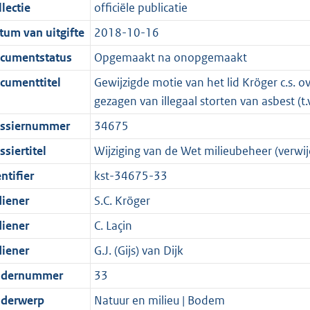
t
a
c
i
:
e
t
t
lectie
officiële publicatie
d
n
i
t
a
c
3
:
e
t
tum van uitgifte
2018-10-16
s
d
e
i
t
a
7
7
:
e
g
s
i
e
i
t
K
K
3
:
cumentstatus
Opgemaakt na onopgemaakt
r
g
n
i
e
i
b
b
K
2
cumenttitel
Gewijzigde motie van het lid Kröger c.s. o
o
r
f
n
i
e
b
K
gezagen van illegaal storten van asbest (t
o
o
o
f
n
i
b
ssiernummer
34675
t
o
r
o
f
n
t
t
m
r
o
f
siertitel
Wijziging van de Wet milieubeheer (verwi
e
t
a
m
r
o
ntifier
kst-34675-33
:
e
a
a
m
r
diener
S.C. Kröger
2
:
t
a
a
m
K
2
t
a
a
diener
C. Laçin
b
K
t
a
diener
G.J. (Gijs) van Dijk
b
t
dernummer
33
derwerp
Natuur en milieu | Bodem