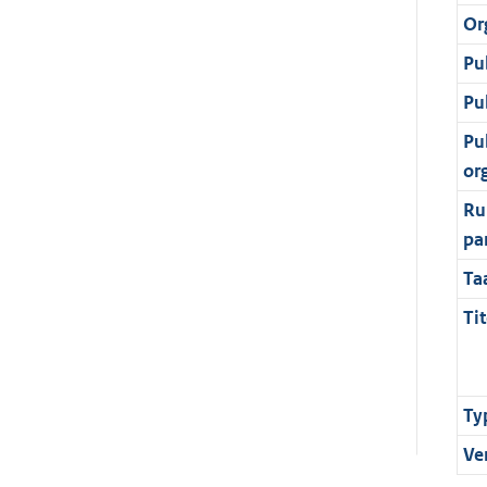
Or
Pu
Pu
Pu
or
Ru
pa
Ta
Tit
Ty
Ve