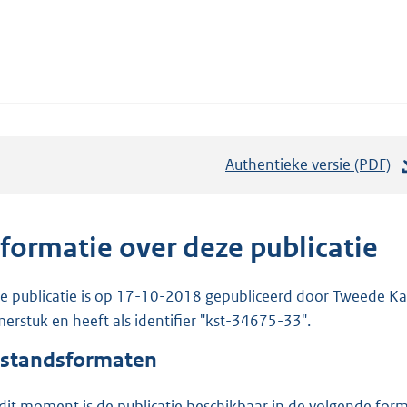
Authentieke versie (PDF)
b
e
s
t
nformatie over deze publicatie
a
n
e publicatie is op 17-10-2018 gepubliceerd door Tweede Kam
d
erstuk en heeft als identifier "kst-34675-33".
s
standsformaten
g
r
dit moment is de publicatie beschikbaar in de volgende for