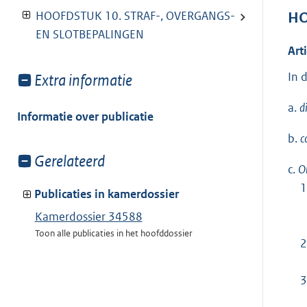
HOOFDSTUK 10. STRAF-, OVERGANGS-
HO
EN SLOTBEPALINGEN
Art
In 
Toon
Extra informatie
meer
a.
d
van:
Informatie over publicatie
b.
c
Toon
Gerelateerd
c.
O
meer
1
van:
Publicaties in kamerdossier
Kamerdossier 34588
Toon alle publicaties in het hoofddossier
2
3