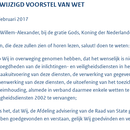
o
WIJZIGD VOORSTEL VAN WET
o
t
februari 2017
t
e
 Willem-Alexander, bij de gratie Gods, Koning der Nederlande
:
en, die deze zullen zien of horen lezen, saluut! doen te weten:
2
3
o Wij in overweging genomen hebben, dat het wenselijk is ni
0
oegdheden van de inlichtingen- en veiligheidsdiensten in het
K
taakuitvoering van deze diensten, de verwerking van gegeven
b
enwerking van deze diensten, de uitoefening van het toezic
eimhouding, alsmede in verband daarmee enkele wetten te w
ligheidsdiensten 2002 te vervangen;
is het, dat Wij, de Afdeling advisering van de Raad van Sta
ben goedgevonden en verstaan, gelijk Wij goedvinden en ver