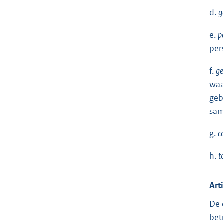
d.
g
e.
p
per
f.
ge
waa
geb
sam
g.
c
h.
t
Art
De 
bet