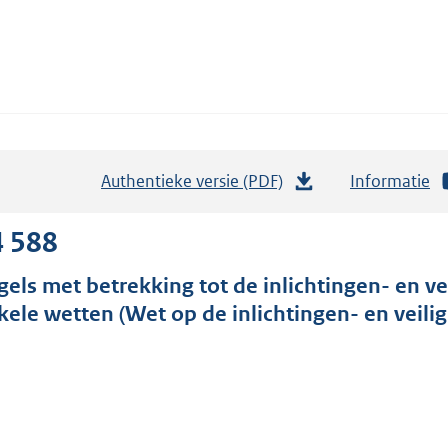
Authentieke versie (PDF)
b
Informatie
e
s
4 588
t
gels met betrekking tot de inlichtingen- en v
a
kele wetten (Wet op de inlichtingen- en veilig
n
d
s
g
r