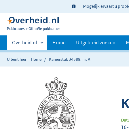
Ter
Mogelijk ervaart u prob
informatie:
U
Publicaties
Officiële publicaties
bent
Primaire
nu
Andere
Overheid.nl
Home
Uitgebreid zoeken
M
hier:
sites
navigatie
binnen
U bent hier:
Home
Kamerstuk 34588, nr. A
K
Dat
16-