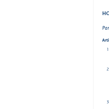
HO
Par
Art
1
2
3