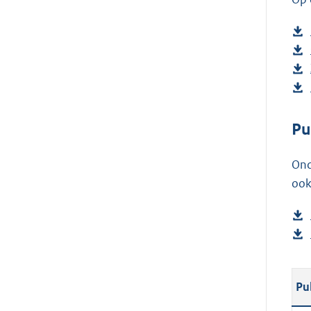
Pu
Ond
ook
Pu