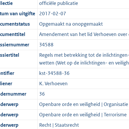
t
a
c
i
:
e
t
t
lectie
officiële publicatie
d
n
i
t
a
c
4
:
e
t
tum van uitgifte
2017-02-07
s
d
e
i
t
a
1
7
:
e
g
s
i
e
i
t
K
K
4
:
cumentstatus
Opgemaakt na onopgemaakt
r
g
n
i
e
i
b
b
K
4
cumenttitel
Amendement van het lid Verhoeven over 
o
r
f
n
i
e
b
K
ssiernummer
34588
o
o
o
f
n
i
b
t
o
r
o
f
n
siertitel
Regels met betrekking tot de inlichtingen
t
t
m
r
o
f
wetten (Wet op de inlichtingen- en veiligh
e
t
a
m
r
o
ntifier
kst-34588-36
:
e
a
a
m
r
diener
K. Verhoeven
2
:
t
a
a
m
K
2
t
a
a
dernummer
36
b
K
t
a
derwerp
Openbare orde en veiligheid | Organisatie
b
t
derwerp
Openbare orde en veiligheid | Terrorisme
derwerp
Recht | Staatsrecht