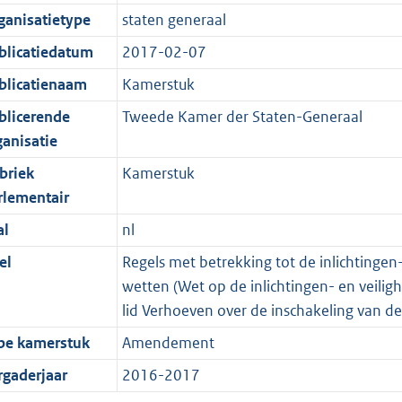
ganisatietype
staten generaal
blicatiedatum
2017-02-07
blicatienaam
Kamerstuk
blicerende
Tweede Kamer der Staten-Generaal
ganisatie
briek
Kamerstuk
rlementair
al
nl
el
Regels met betrekking tot de inlichtingen
wetten (Wet op de inlichtingen- en veil
lid Verhoeven over de inschakeling van d
pe kamerstuk
Amendement
rgaderjaar
2016-2017