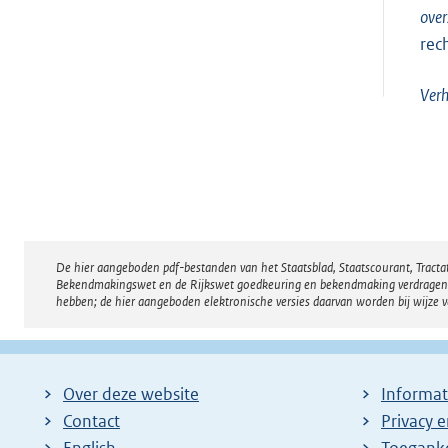
over
rec
Ver
De hier aangeboden pdf-bestanden van het Staatsblad, Staatscourant, Tract
Disclaimer
Bekendmakingswet en de Rijkswet goedkeuring en bekendmaking verdragen voor
hebben; de hier aangeboden elektronische versies daarvan worden bij wijze 
Over deze website
Informat
Contact
Privacy 
English
Toeganke