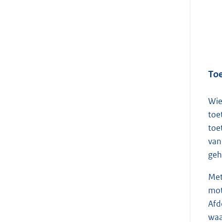
Toe
Wie
toe
toe
van
geh
Met
mot
Afd
waa