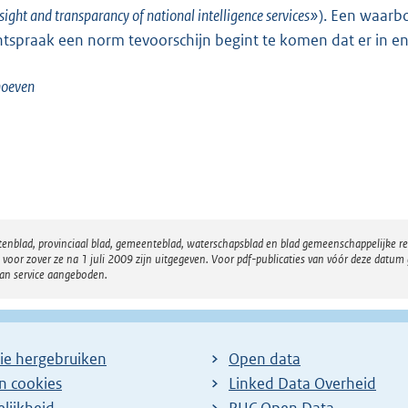
sight and transparancy of national intelligence services»
). Een waarbo
htspraak een norm tevoorschijn begint te komen dat er in e
hoeven
atenblad, provinciaal blad, gemeenteblad, waterschapsblad en blad gemeenschappelijke 
 zover ze na 1 juli 2009 zijn uitgegeven. Voor pdf-publicaties van vóór deze datum g
van service aangeboden.
ie hergebruiken
Open data
en cookies
Linked Data Overheid
lijkheid
PUC Open Data