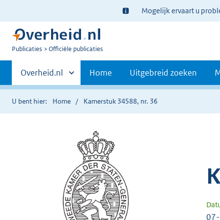
Ter
Mogelijk ervaart u prob
informatie:
U
Publicaties
Officiële publicaties
bent
Primaire
nu
Andere
Overheid.nl
Home
Uitgebreid zoeken
M
hier:
sites
navigatie
binnen
U bent hier:
Home
Kamerstuk 34588, nr. 36
K
Dat
07-