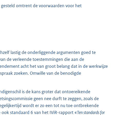
s gesteld omtrent de voorwaarden voor het
ichzelf lastig de onderliggende argumenten goed te
d van de verleende toestemmingen die aan de
endement acht het van groot belang dat in de werkwijze
enspraak zoeken. Omwille van de benodigde
igenschil is de kans groter dat ontoereikende
etsingscommissie geen nee durft te zeggen, zoals de
egelijkertijd wordt er zo een tot nu toe ontbrekende
e ook standaard 6 van het IViR-rapport
«Ten standards for