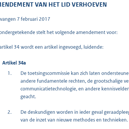
o
ENDEMENT VAN HET LID VERHOEVEN
o
t
tvangen
7 februari 2017
t
e
ondergetekende stelt het volgende amendement voor:
:
artikel 34 wordt een artikel ingevoegd, luidende:
4
1
Artikel 34a
K
b
1.
De toetsingscommissie kan zich laten ondersteune
andere fundamentele rechten, de grootschalige v
communicatietechnologie, en andere kennisvelde
geacht.
2.
De deskundigen worden in ieder geval geraadpleeg
van de inzet van nieuwe methodes en technieken.