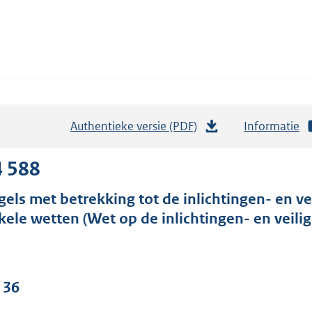
Authentieke versie (PDF)
b
Informatie
e
s
4 588
t
gels met betrekking tot de inlichtingen- en v
a
kele wetten (Wet op de inlichtingen- en veilig
n
d
s
g
 36
r