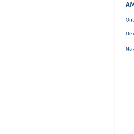
AM
On
De 
Na 