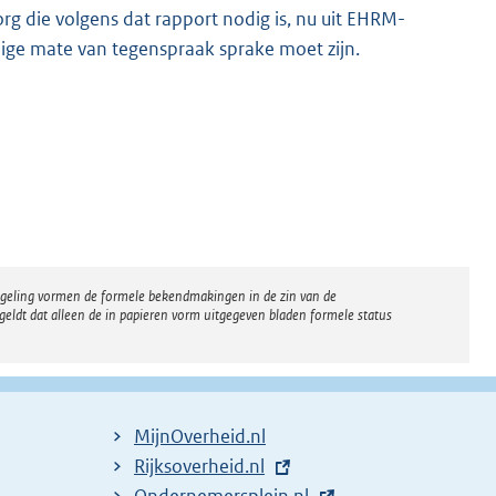
rg die volgens dat rapport nodig is, nu uit EHRM-
nige mate van tegenspraak sprake moet zijn.
regeling vormen de formele bekendmakingen in de zin van de
eldt dat alleen de in papieren vorm uitgegeven bladen formele status
MijnOverheid.nl
E
Rijksoverheid.nl
x
E
Ondernemersplein.nl