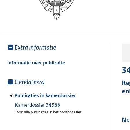
Toon
Extra informatie
meer
van:
Informatie over publicatie
3
Toon
Gerelateerd
Re
meer
en
van:
Publicaties in kamerdossier
Kamerdossier 34588
Toon alle publicaties in het hoofddossier
Nr.