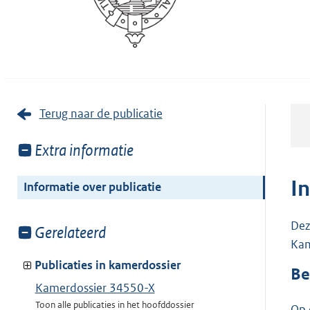
Terug naar de publicatie
Toon
Extra informatie
meer
van:
I
Informatie over publicatie
Dez
Toon
Gerelateerd
Kam
meer
van:
Publicaties in kamerdossier
Be
Kamerdossier 34550-X
Toon alle publicaties in het hoofddossier
Op 