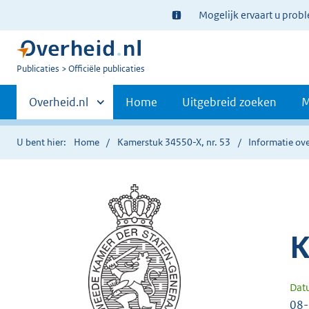
Ter
Mogelijk ervaart u prob
informatie:
U
Publicaties
Officiële publicaties
bent
Primaire
nu
Andere
Overheid.nl
Home
Uitgebreid zoeken
M
hier:
sites
navigatie
binnen
U bent hier:
Home
Kamerstuk 34550-X, nr. 53
Informatie ove
K
Dat
08-