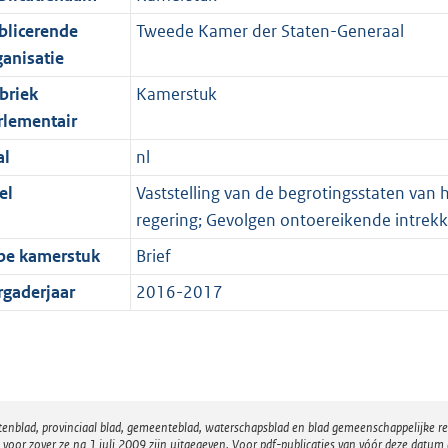
blicerende
Tweede Kamer der Staten-Generaal
ganisatie
briek
Kamerstuk
rlementair
al
nl
el
Vaststelling van de begrotingsstaten van h
regering; Gevolgen ontoereikende intrek
pe kamerstuk
Brief
rgaderjaar
2016-2017
atenblad, provinciaal blad, gemeenteblad, waterschapsblad en blad gemeenschappelijke 
 zover ze na 1 juli 2009 zijn uitgegeven. Voor pdf-publicaties van vóór deze datum g