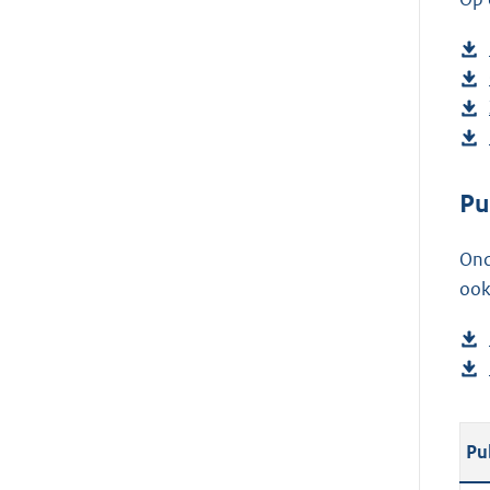
Pu
Ond
ook
Pu