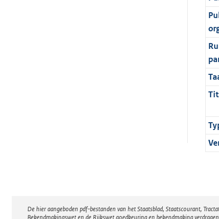
Pu
or
Ru
pa
Ta
Tit
Ty
Ve
De hier aangeboden pdf-bestanden van het Staatsblad, Staatscourant, Tract
Disclaimer
Bekendmakingswet en de Rijkswet goedkeuring en bekendmaking verdragen voor