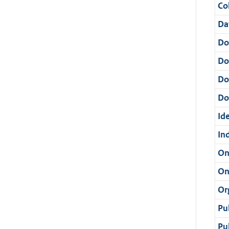
Col
Da
Do
Do
Do
Dos
Ide
In
On
On
Or
Pu
Pu