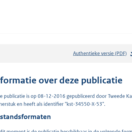
Authentieke versie (PDF)
b
e
s
t
nformatie over deze publicatie
a
n
e publicatie is op 08-12-2016 gepubliceerd door Tweede Kam
d
erstuk en heeft als identifier "kst-34550-X-53".
s
standsformaten
g
r
dit moment is de publicatie beschikbaar in de volgende for