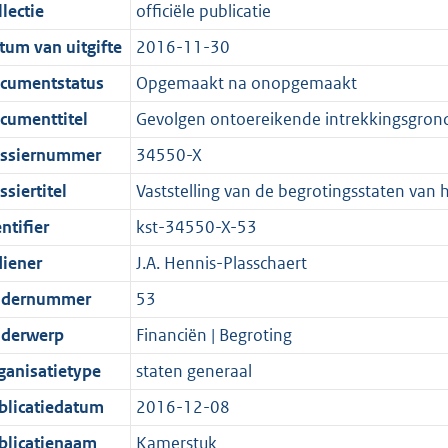
t
a
c
i
:
e
t
t
lectie
officiële publicatie
d
n
i
t
a
c
4
:
e
t
tum van uitgifte
2016-11-30
s
d
e
i
t
a
3
9
:
e
g
s
i
e
i
t
K
K
8
:
cumentstatus
Opgemaakt na onopgemaakt
r
g
n
i
e
i
b
b
K
4
cumenttitel
Gevolgen ontoereikende intrekkingsgrond
o
r
f
n
i
e
b
K
ssiernummer
34550-X
o
o
o
f
n
i
b
t
o
r
o
f
n
siertitel
Vaststelling van de begrotingsstaten van h
t
t
m
r
o
f
ntifier
kst-34550-X-53
e
t
a
m
r
o
diener
J.A. Hennis-Plasschaert
:
e
a
a
m
r
2
:
t
a
a
m
dernummer
53
K
2
t
a
a
derwerp
Financiën | Begroting
b
K
t
a
ganisatietype
staten generaal
b
t
blicatiedatum
2016-12-08
blicatienaam
Kamerstuk