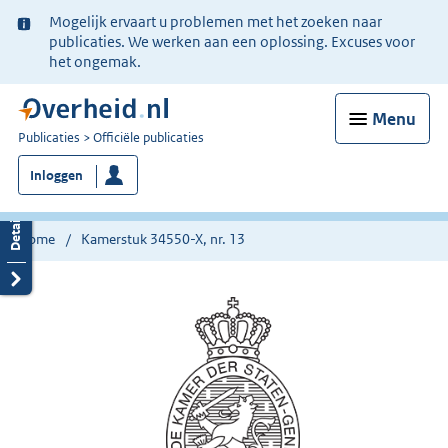
Ter
Mogelijk ervaart u problemen met het zoeken naar
informatie:
publicaties. We werken aan een oplossing. Excuses voor
het ongemak.
Menu
U
Publicaties
Officiële publicaties
bent
Inloggen
nu
hier:
Home
Kamerstuk 34550-X, nr. 13