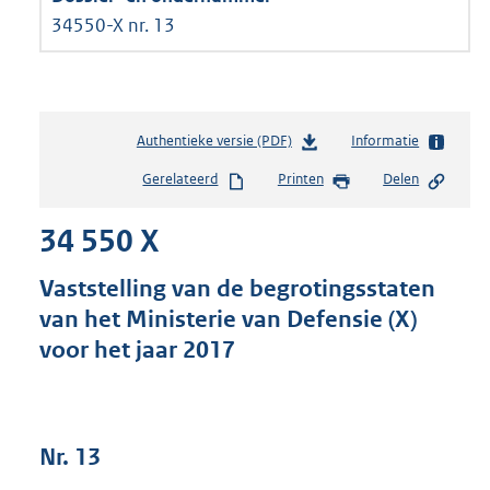
34550-X nr. 13
Authentieke versie (PDF)
b
Informatie
e
Gerelateerd
Printen
Delen
s
t
34 550 X
a
n
d
Vaststelling van de begrotingsstaten
s
van het Ministerie van Defensie (X)
g
voor het jaar 2017
r
o
o
t
t
Nr. 13
e
: