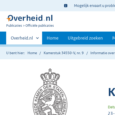
Ter
Mogelijk ervaart u prob
informatie:
U
Publicaties
Officiële publicaties
bent
Primaire
nu
Andere
Overheid.nl
Home
Uitgebreid zoeken
M
hier:
sites
navigatie
binnen
U bent hier:
Home
Kamerstuk 34550-V, nr. 9
Informatie over
K
Dat
23-