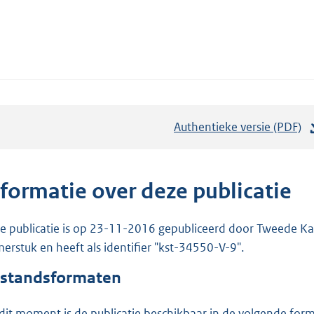
Authentieke versie (PDF)
b
e
s
t
nformatie over deze publicatie
a
n
e publicatie is op 23-11-2016 gepubliceerd door Tweede Kam
d
erstuk en heeft als identifier "kst-34550-V-9".
s
standsformaten
g
r
dit moment is de publicatie beschikbaar in de volgende for