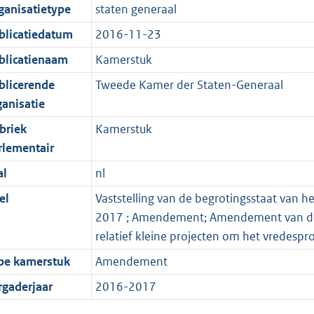
ganisatietype
staten generaal
blicatiedatum
2016-11-23
blicatienaam
Kamerstuk
blicerende
Tweede Kamer der Staten-Generaal
ganisatie
briek
Kamerstuk
rlementair
al
nl
el
Vaststelling van de begrotingsstaat van he
2017 ; Amendement; Amendement van de l
relatief kleine projecten om het vredesp
pe kamerstuk
Amendement
rgaderjaar
2016-2017