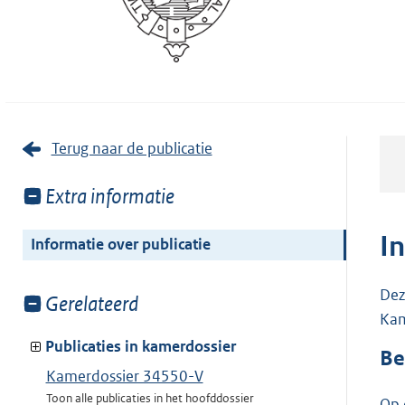
Terug naar de publicatie
Toon
Extra informatie
meer
van:
I
Informatie over publicatie
Dez
Toon
Gerelateerd
Kam
meer
van:
Publicaties in kamerdossier
Be
Kamerdossier 34550-V
Toon alle publicaties in het hoofddossier
Op 