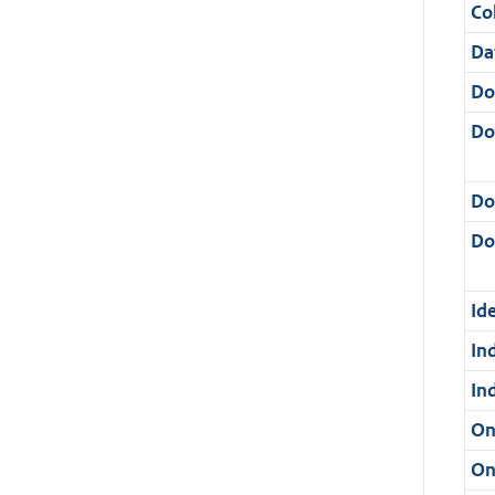
Col
Da
Do
Do
Do
Dos
Ide
In
In
On
On