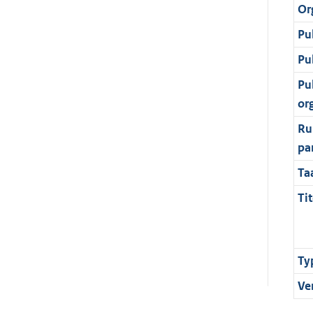
Or
Pu
Pu
Pu
or
Ru
pa
Ta
Tit
Ty
Ve