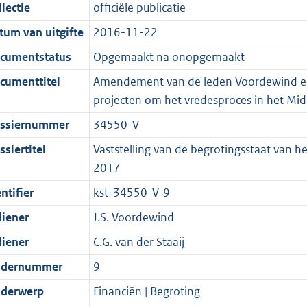
t
a
c
i
:
e
t
t
lectie
officiële publicatie
d
n
i
t
a
c
4
:
e
t
tum van uitgifte
2016-11-22
s
d
e
i
t
a
2
7
:
e
g
s
i
e
i
t
K
K
4
:
cumentstatus
Opgemaakt na onopgemaakt
r
g
n
i
e
i
b
b
K
4
cumenttitel
Amendement van de leden Voordewind en Va
o
r
f
n
i
e
b
K
projecten om het vredesproces in het Mi
o
o
o
f
n
i
b
ssiernummer
34550-V
t
o
r
o
f
n
t
t
m
r
o
f
siertitel
Vaststelling van de begrotingsstaat van he
e
t
a
m
r
o
2017
:
e
a
a
m
r
ntifier
kst-34550-V-9
2
:
t
a
a
m
diener
J.S. Voordewind
K
2
t
a
a
b
K
t
a
diener
C.G. van der Staaij
b
t
dernummer
9
derwerp
Financiën | Begroting