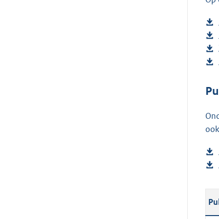
Pu
Ond
ook
Pu