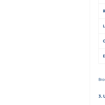
R
L
O
E
Bro
3. 