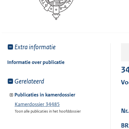
Toon
Extra informatie
meer
van:
Informatie over publicatie
3
Toon
Gerelateerd
Vo
meer
van:
Publicaties in kamerdossier
Kamerdossier 34485
Nr.
Toon alle publicaties in het hoofddossier
BR