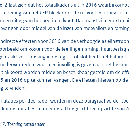
el 2 laat zien dat het totaalkader sluit in 2016 waarbij com
rrekening van het CEP bleek door de ruilvoet een forse nomin
r een uitleg van het begrip ruilvoet. Daarnaast zijn er extra 
evangen door middel van de inzet van meevallers en ramings
indirecte effecten voor 2016 van de verhoogde asielinstroom 
voorbeeld om kosten voor de leerlingenraming, huurtoeslag e
jgemaakt voor opvang in de regio. Tot slot heeft het kabine
medeoverheden, waarmee invulling is geven aan het bestu
dit akkoord worden middelen beschikbaar gesteld om de eff
5 en 2016 op te kunnen vangen. De effecten hiervan op de v
ug te vinden.
mutaties per deelkader worden in deze paragraaf verder toege
den de mutaties in meer detail toegelicht ten opzichte van
l 2: Toetsing totaalkader