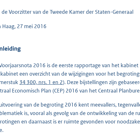
o
o
 de Voorzitter van de Tweede Kamer der Staten-Generaal
t
 Haag, 27 mei 2016
t
e
:
Inleiding
1
,
Voorjaarsnota 2016 is de eerste rapportage van het kabinet 
5
 kabinet een overzicht van de wijzigingen voor het begroti
M
merstuk
34 300, nrs. 1 en 2
). Deze bijstellingen zijn gebas
b
traal Economisch Plan (CEP) 2016 van het Centraal Planburea
uitvoering van de begroting 2016 kent meevallers, tegenvall
blematiek is, vooral als gevolg van de ontwikkeling van de r
rotingen en daarnaast is er ruimte gevonden voor noodzakel
e.