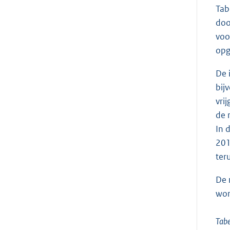
Tab
doo
voo
opg
De 
bij
vri
de 
In 
201
ter
De 
wor
Tabe