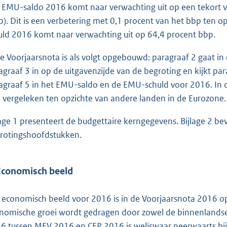
 EMU-saldo 2016 komt naar verwachting uit op een tekort v
p). Dit is een verbetering met 0,1 procent van het bbp ten 
uld 2016 komt naar verwachting uit op 64,4 procent bbp.
e Voorjaarsnota is als volgt opgebouwd: paragraaf 2 gaat in 
agraaf 3 in op de uitgavenzijde van de begroting en kijkt par
agraaf 5 in het EMU-saldo en de EMU-schuld voor 2016. In
 vergeleken ten opzichte van andere landen in de Eurozone.
lage 1 presenteert de budgettaire kerngegevens. Bijlage 2 beva
rotingshoofdstukken.
Economisch beeld
 economisch beeld voor 2016 is in de Voorjaarsnota 2016 op
nomische groei wordt gedragen door zowel de binnenlandse 
6 tussen MEV 2016 en CEP 2016 is weliswaar neerwaarts bijg