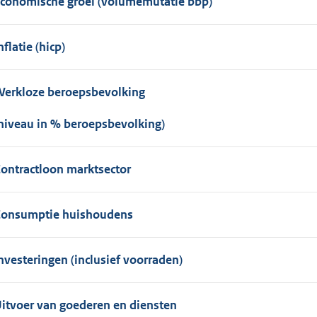
conomische groei (volumemutatie bbp)
nflatie (hicp)
erkloze beroepsbevolking
niveau in % beroepsbevolking)
ontractloon marktsector
onsumptie huishoudens
nvesteringen (inclusief voorraden)
itvoer van goederen en diensten