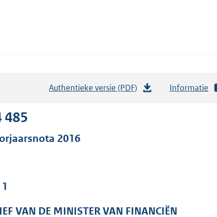
Authentieke versie (PDF)
b
Informatie
e
s
4 485
t
orjaarsnota 2016
a
n
d
s
 1
g
r
IEF VAN DE MINISTER VAN FINANCIËN