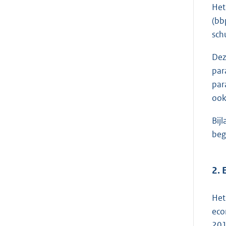
Het
(bb
sch
Dez
par
par
ook
Bij
beg
2. 
Het
eco
201