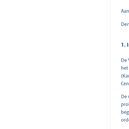
Aan
Den
1. 
De 
het
(Ka
Cen
De 
pro
beg
ord