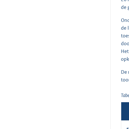
de 
Ond
de 
toe
doo
Het
opk
De 
too
Tab