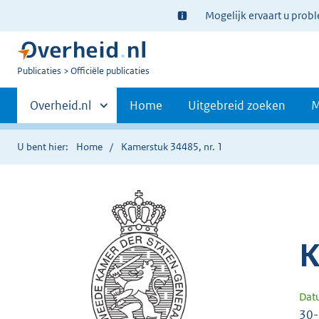
Ter
Mogelijk ervaart u prob
informatie:
U
Publicaties
Officiële publicaties
bent
Primaire
nu
Andere
Overheid.nl
Home
Uitgebreid zoeken
M
hier:
sites
navigatie
binnen
U bent hier:
Home
Kamerstuk 34485, nr. 1
K
Dat
30-