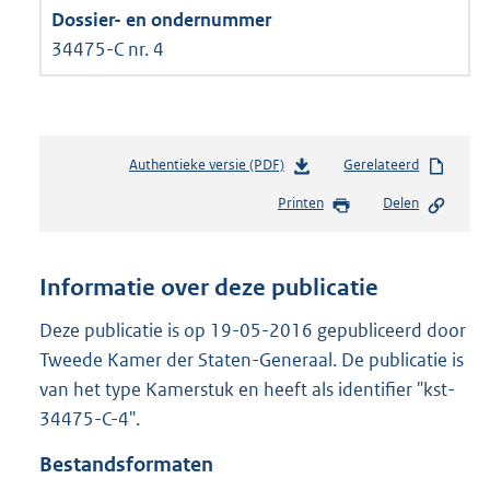
34475-C nr. 4
Authentieke versie (PDF)
b
Gerelateerd
e
Printen
Delen
s
t
a
n
Informatie over deze publicatie
d
s
Deze publicatie is op 19-05-2016 gepubliceerd door
g
Tweede Kamer der Staten-Generaal. De publicatie is
r
van het type Kamerstuk en heeft als identifier "kst-
o
34475-C-4".
o
t
Bestandsformaten
t
e