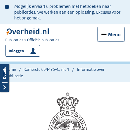
Ter
Mogelijk ervaart u problemen met het zoeken naar
informatie:
publicaties. We werken aan een oplossing. Excuses voor
het ongemak.
Menu
U
Publicaties
Officiële publicaties
bent
Inloggen
nu
hier:
Home
Kamerstuk 34475-C, nr. 4
Informatie over
publicatie