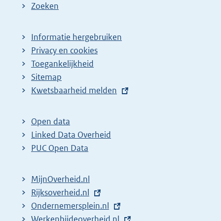
Zoeken
Informatie hergebruiken
Privacy en cookies
Toegankelijkheid
Sitemap
E
Kwetsbaarheid melden
x
t
Open data
e
Linked Data Overheid
r
PUC Open Data
n
e
MijnOverheid.nl
l
E
Rijksoverheid.nl
i
x
E
Ondernemersplein.nl
n
t
x
E
Werkenbijdeoverheid.nl