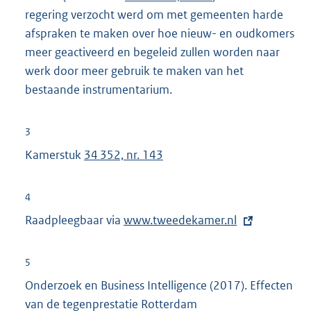
regering verzocht werd om met gemeenten harde
afspraken te maken over hoe nieuw- en oudkomers
meer geactiveerd en begeleid zullen worden naar
werk door meer gebruik te maken van het
bestaande instrumentarium.
3
Kamerstuk
34 352, nr. 143
4
Raadpleegbaar via
E
www.tweedekamer.nl
x
t
5
e
Onderzoek en Business Intelligence (2017). Effecten
r
van de tegenprestatie Rotterdam