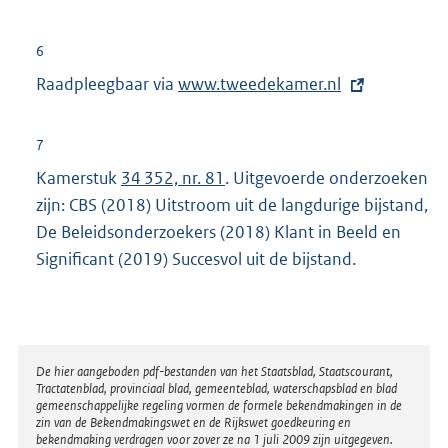
n
e
6
l
Raadpleegbaar via
E
www.tweedekamer.nl
i
x
n
t
k
7
e
:
Kamerstuk
34 352, nr. 81
. Uitgevoerde onderzoeken
r
zijn: CBS (2018) Uitstroom uit de langdurige bijstand,
n
De Beleidsonderzoekers (2018) Klant in Beeld en
e
Significant (2019) Succesvol uit de bijstand.
l
i
n
k
Disclaimer
De hier aangeboden pdf-bestanden van het Staatsblad, Staatscourant,
:
Tractatenblad, provinciaal blad, gemeenteblad, waterschapsblad en blad
gemeenschappelijke regeling vormen de formele bekendmakingen in de
zin van de Bekendmakingswet en de Rijkswet goedkeuring en
bekendmaking verdragen voor zover ze na 1 juli 2009 zijn uitgegeven.