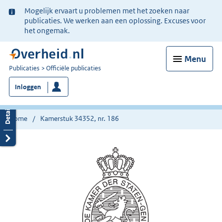
Ter
Mogelijk ervaart u problemen met het zoeken naar
informatie:
publicaties. We werken aan een oplossing. Excuses voor
het ongemak.
Menu
U
Publicaties
Officiële publicaties
bent
Inloggen
nu
hier:
Home
Kamerstuk 34352, nr. 186