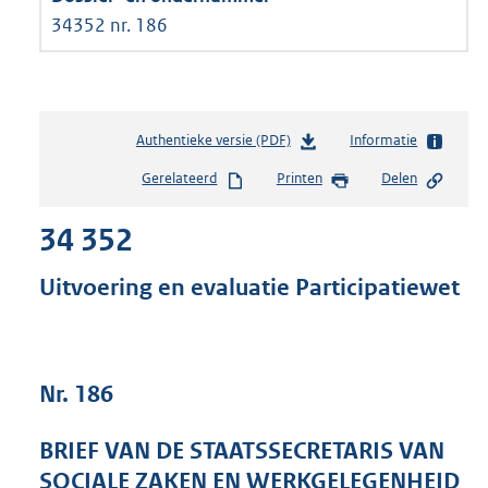
34352 nr. 186
Authentieke versie (PDF)
b
Informatie
e
Gerelateerd
Printen
Delen
s
t
34 352
a
n
d
Uitvoering en evaluatie Participatiewet
s
g
r
o
Nr. 186
o
t
t
BRIEF VAN DE STAATSSECRETARIS VAN
e
SOCIALE ZAKEN EN WERKGELEGENHEID
: