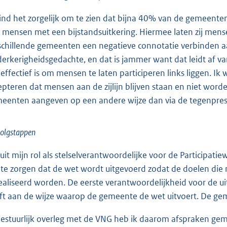
vind het zorgelijk om te zien dat bijna 40% van de gemeente
 mensen met een bijstandsuitkering. Hiermee laten zij mens
schillende gemeenten een negatieve connotatie verbinden a
erkerigheidsgedachte, en dat is jammer want dat leidt af v
 effectief is om mensen te laten participeren links liggen. 
epteren dat mensen aan de zijlijn blijven staan en niet word
eenten aangeven op een andere wijze dan via de tegenprestat
olgstappen
uit mijn rol als stelselverantwoordelijke voor de Participati
te zorgen dat de wet wordt uitgevoerd zodat de doelen die m
ealiseerd worden. De eerste verantwoordelijkheid voor de uitv
ft aan de wijze waarop de gemeente de wet uitvoert. De ge
bestuurlijk overleg met de VNG heb ik daarom afspraken ge