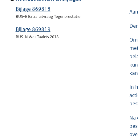
Bijlage 869818
Aan
BUS-E Extra uitvraag Tegenprestatie
Den
Bijlage 869819
BUS-N Wet Taaleis 2018
Om 
met
bel
kun
kan
In 
act
bes
Na 
bes
ove