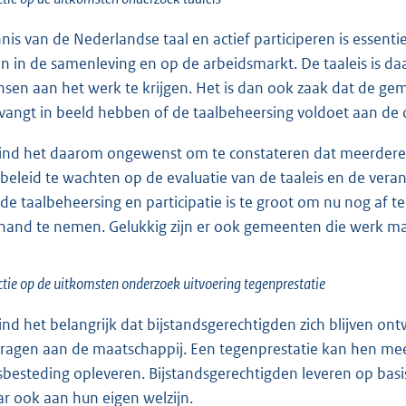
nis van de Nederlandse taal en actief participeren is essen
n in de samenleving en op de arbeidsmarkt. De taaleis is 
sen aan het werk te krijgen. Het is dan ook zaak dat de gem
vangt in beeld hebben of de taalbeheersing voldoet aan de cr
vind het daarom ongewenst om te constateren dat meerde
lbeleid te wachten op de evaluatie van de taaleis en de vera
de taalbeheersing en participatie is te groot om nu nog af t
 hand te nemen. Gelukkig zijn er ook gemeenten die werk mak
tie op de uitkomsten onderzoek uitvoering tegenprestatie
vind het belangrijk dat bijstandsgerechtigden zich blijven
dragen aan de maatschappij. Een tegenprestatie kan hen mee
dsbesteding opleveren. Bijstandsgerechtigden leveren op ba
r ook aan hun eigen welzijn.