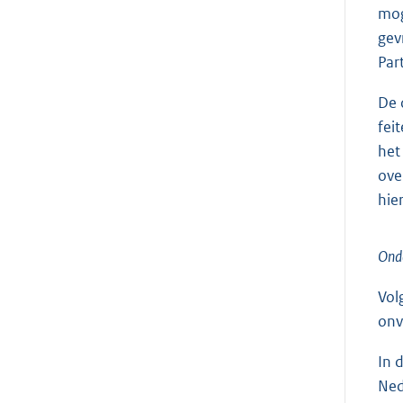
mog
gev
Par
De 
fei
het
ove
hie
Onde
Vol
onv
In 
Ned