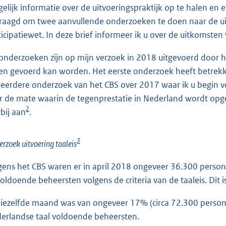
elijk informatie over de uitvoeringspraktijk op te halen en er
raagd om twee aanvullende onderzoeken te doen naar de uitv
ticipatiewet. In deze brief informeer ik u over de uitkomste
onderzoeken zijn op mijn verzoek in 2018 uitgevoerd door 
ten gevoerd kan worden. Het eerste onderzoek heeft betrekki
 eerdere onderzoek van het CBS over 2017 waar ik u begin v
r de mate waarin de tegenprestatie in Nederland wordt opge
2
rbij aan
.
3
rzoek uitvoering taaleis
gens het CBS waren er in april 2018 ongeveer 36.300 person
oldoende beheersten volgens de criteria van de taaleis. Dit 
diezelfde maand was van ongeveer 17% (circa 72.300 persone
erlandse taal voldoende beheersten.