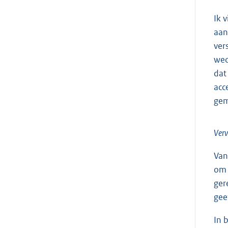
Ik 
aan
ver
wed
dat
acc
gem
Verv
Van
om 
ger
gee
In 