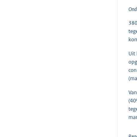
Onde
380
teg
kom
Uit
opg
con
(ma
Van
(40
teg
man
Reac