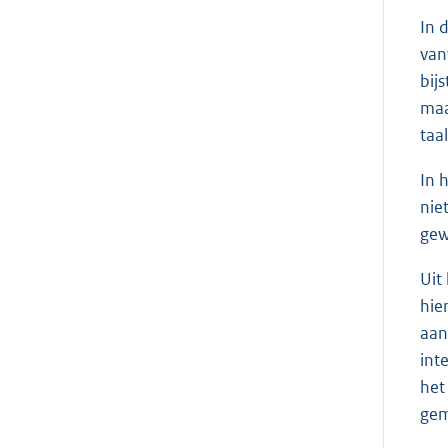
In 
van
bij
maa
taal
In 
nie
gew
Uit
hie
aan
int
het
gem