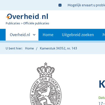
Ter
Mogelijk ervaart u prob
informatie:
U
Publicaties
Officiële publicaties
bent
Primaire
nu
Andere
Overheid.nl
Home
Uitgebreid zoeken
M
hier:
sites
navigatie
binnen
U bent hier:
Home
Kamerstuk 34352, nr. 143
K
Dat
17-