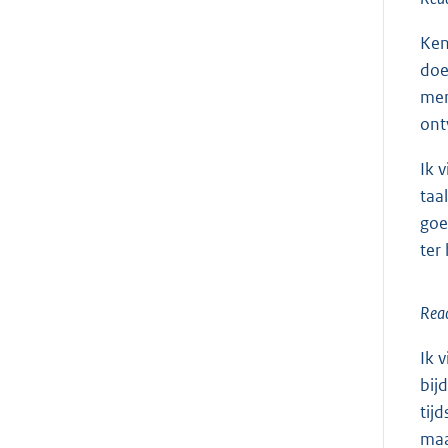
Ken
doe
men
ont
Ik 
taa
goe
ter
Reac
Ik 
bij
tij
maa