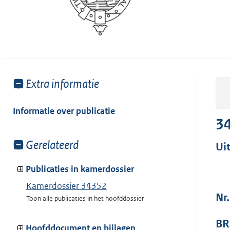
Toon
Extra informatie
meer
van:
Informatie over publicatie
3
Toon
Gerelateerd
Ui
meer
van:
Publicaties in kamerdossier
Kamerdossier 34352
Nr
Toon alle publicaties in het hoofddossier
BR
Hoofddocument en bijlagen