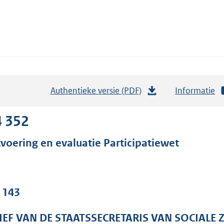
Authentieke versie (PDF)
b
Informatie
e
s
4 352
t
tvoering en evaluatie Participatiewet
a
n
d
s
. 143
g
r
IEF VAN DE STAATSSECRETARIS VAN SOCIALE