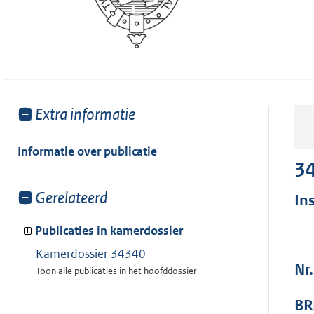
Toon
Extra informatie
meer
van:
Informatie over publicatie
3
Toon
Gerelateerd
In
meer
van:
Publicaties in kamerdossier
Kamerdossier 34340
Nr.
Toon alle publicaties in het hoofddossier
BR