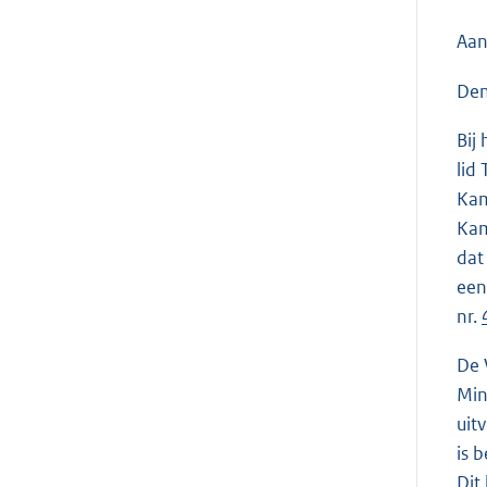
Aan
Den
Bij
lid
Kam
Kam
dat
een
nr.
De 
Min
uit
is 
Dit