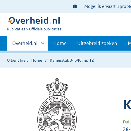
Ter
Mogelijk ervaart u prob
informatie:
U
Publicaties
Officiële publicaties
bent
Primaire
nu
Andere
Overheid.nl
Home
Uitgebreid zoeken
M
hier:
sites
navigatie
binnen
U bent hier:
Home
Kamerstuk 34340, nr. 12
K
Dat
28-