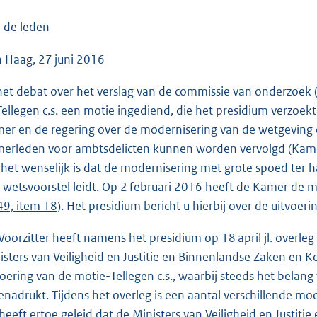
o
o
 de leden
t
 Haag, 27 juni 2016
t
e
 het debat over het verslag van de commissie van onderzoek 
:
 Tellegen c.s. een motie ingediend, die het presidium verzoekt
3
er en de regering over de modernisering van de wetgeving o
8
erleden voor ambtsdelicten kunnen worden vervolgd (Kam
K
 het wenselijk is dat de modernisering met grote spoed ter h
b
 wetsvoorstel leidt. Op 2 februari 2016 heeft de Kamer de 
49, item 18
). Het presidium bericht u hierbij over de uitvoer
Voorzitter heeft namens het presidium op 18 april jl. overle
isters van Veiligheid en Justitie en Binnenlandse Zaken en Ko
voering van de motie-Tellegen c.s., waarbij steeds het bela
benadrukt. Tijdens het overleg is een aantal verschillende m
 heeft ertoe geleid dat de Ministers van Veiligheid en Justiti