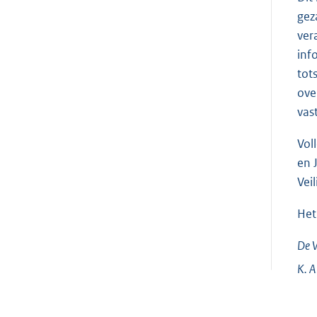
gez
ver
inf
tot
ove
vas
Vol
en 
Veil
Het
De V
K.
A