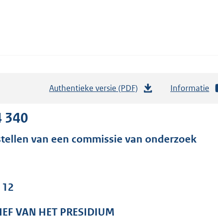
Authentieke versie (PDF)
b
Informatie
e
s
4 340
t
stellen van een commissie van onderzoek
a
n
d
s
 12
g
r
IEF VAN HET PRESIDIUM