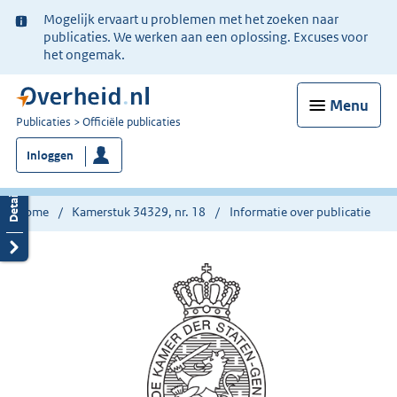
Ter
Mogelijk ervaart u problemen met het zoeken naar
informatie:
publicaties. We werken aan een oplossing. Excuses voor
het ongemak.
Menu
U
Publicaties
Officiële publicaties
bent
Inloggen
nu
hier:
Home
Kamerstuk 34329, nr. 18
Informatie over publicatie