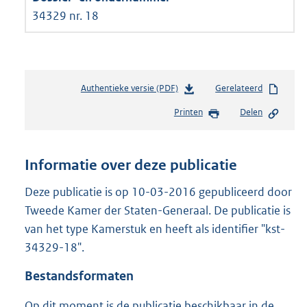
34329 nr. 18
Authentieke versie (PDF)
b
Gerelateerd
e
Printen
Delen
s
t
a
n
Informatie over deze publicatie
d
s
Deze publicatie is op 10-03-2016 gepubliceerd door
g
Tweede Kamer der Staten-Generaal. De publicatie is
r
van het type Kamerstuk en heeft als identifier "kst-
o
34329-18".
o
t
Bestandsformaten
t
e
Op dit moment is de publicatie beschikbaar in de
: