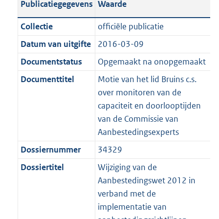
Publicatiegegevens
Waarde
a
t
t
a
c
i
:
e
t
t
n
a
i
t
a
c
3
:
e
t
Collectie
officiële publicatie
d
n
e
i
t
a
6
7
:
e
Datum van uitgifte
2016-03-09
s
d
i
e
i
t
K
K
2
:
g
s
Documentstatus
Opgemaakt na onopgemaakt
n
i
e
i
b
b
K
2
r
g
f
n
i
e
b
K
Documenttitel
Motie van het lid Bruins c.s.
o
r
o
f
n
i
b
over monitoren van de
o
o
r
o
f
n
capaciteit en doorlooptijden
t
o
m
r
o
f
van de Commissie van
t
t
a
m
r
o
Aanbestedingsexperts
e
t
a
a
m
r
Dossiernummer
34329
:
e
t
a
a
m
2
:
Dossiertitel
Wijziging van de
t
a
a
K
2
Aanbestedingswet 2012 in
t
a
b
K
verband met de
t
b
implementatie van