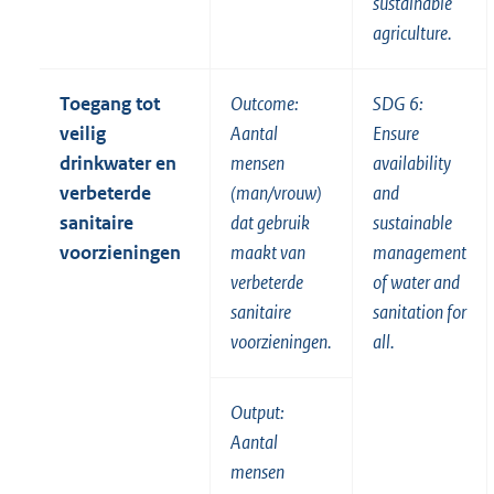
sustainable
agriculture.
Toegang tot
Outcome:
SDG 6:
veilig
Aantal
Ensure
drinkwater en
mensen
availability
verbeterde
(man/vrouw)
and
sanitaire
dat gebruik
sustainable
voorzieningen
maakt van
management
verbeterde
of water and
sanitaire
sanitation for
voorzieningen.
all.
Output:
Aantal
mensen