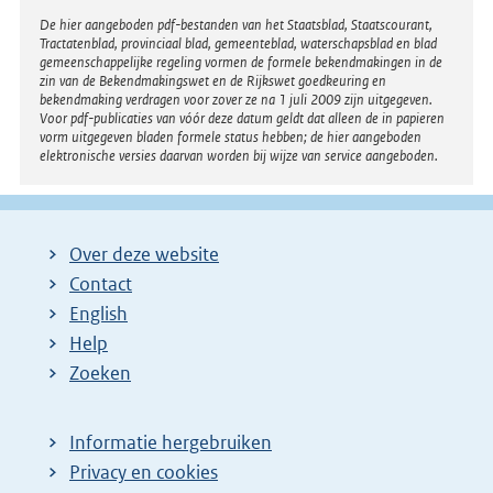
r
Disclaimer
De hier aangeboden pdf-bestanden van het Staatsblad, Staatscourant,
Tractatenblad, provinciaal blad, gemeenteblad, waterschapsblad en blad
n
gemeenschappelijke regeling vormen de formele bekendmakingen in de
e
zin van de Bekendmakingswet en de Rijkswet goedkeuring en
bekendmaking verdragen voor zover ze na 1 juli 2009 zijn uitgegeven.
l
Voor pdf-publicaties van vóór deze datum geldt dat alleen de in papieren
i
vorm uitgegeven bladen formele status hebben; de hier aangeboden
elektronische versies daarvan worden bij wijze van service aangeboden.
n
k
:
Over deze website
Contact
English
Help
Zoeken
Informatie hergebruiken
Privacy en cookies