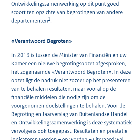
Ontwikkelingssamenwerking op dit punt goed
r
e
scoort ten opzichte van begrotingen van andere
n
l
1
departementen
.
e
i
l
n
i
k
«Verantwoord Begroten»
n
:
k
In 2013 is tussen de Minister van Financiën en uw
:
Kamer een nieuwe begrotingsopzet afgesproken,
het zogenaamde «Verantwoord Begroten». In deze
opzet ligt de nadruk niet zozeer op het presenteren
van te behalen resultaten, maar vooral op de
financiële middelen die nodig zijn om de
voorgenomen doelstellingen te behalen. Voor de
Begroting en Jaarverslag van Buitenlandse Handel
en Ontwikkelingssamenwerking is deze systematiek
vervolgens ook toegepast. Resultaten en prestatie-
indicatoren werden – en worden – uiteraard wel