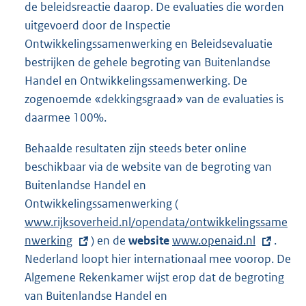
de beleidsreactie daarop. De evaluaties die worden
uitgevoerd door de Inspectie
Ontwikkelingssamenwerking en Beleidsevaluatie
bestrijken de gehele begroting van Buitenlandse
Handel en Ontwikkelingssamenwerking. De
zogenoemde «dekkingsgraad» van de evaluaties is
daarmee 100%.
Behaalde resultaten zijn steeds beter online
beschikbaar via de website van de begroting van
Buitenlandse Handel en
Ontwikkelingssamenwerking (
E
www.rijksoverheid.nl/opendata/ontwikkelingssame
x
nwerking
) en de
website
E
www.openaid.nl
t
.
Nederland loopt hier internationaal mee voorop. De
x
e
Algemene Rekenkamer wijst erop dat de begroting
t
r
van Buitenlandse Handel en
e
n