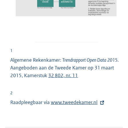
1
Algemene Rekenkamer:
Trendrapport Open Data 2015
.
Aangeboden aan de Tweede Kamer op 31 maart
2015, Kamerstuk
32 802, nr. 11
2
Raadpleegbaar via
E
www.tweedekamer.nl
x
t
e