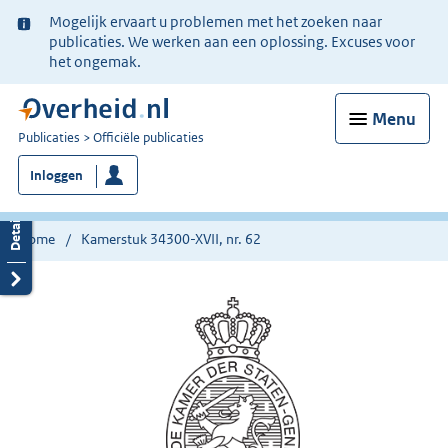
Ter
Mogelijk ervaart u problemen met het zoeken naar
informatie:
publicaties. We werken aan een oplossing. Excuses voor
het ongemak.
Menu
U
Publicaties
Officiële publicaties
bent
Inloggen
nu
hier:
Home
Kamerstuk 34300-XVII, nr. 62