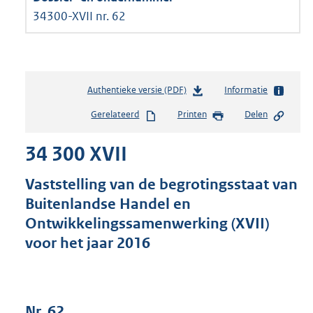
34300-XVII nr. 62
Authentieke versie (PDF)
b
Informatie
e
Gerelateerd
Printen
Delen
s
t
34 300 XVII
a
n
d
Vaststelling van de begrotingsstaat van
s
Buitenlandse Handel en
g
Ontwikkelingssamenwerking (XVII)
r
o
voor het jaar 2016
o
t
t
e
Nr. 62
: