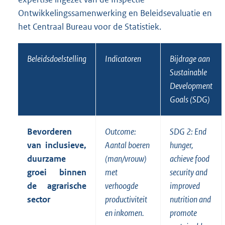
Ontwikkelingssamenwerking en Beleidsevaluatie en
het Centraal Bureau voor de Statistiek.
Beleidsdoelstelling
Indicatoren
Bijdrage aan
Sustainable
Development
Goals (SDG)
Bevorderen
Outcome:
SDG 2: End
van inclusieve,
Aantal boeren
hunger,
duurzame
(man/vrouw)
achieve food
groei binnen
met
security and
de agrarische
verhoogde
improved
sector
productiviteit
nutrition and
en inkomen.
promote