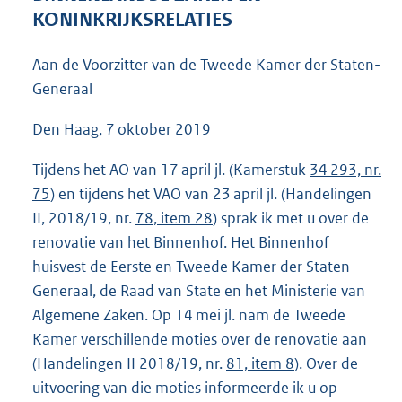
8
KONINKRIJKSRELATIES
8
K
Aan de Voorzitter van de Tweede Kamer der Staten-
b
Generaal
Den Haag, 7 oktober 2019
Tijdens het AO van 17 april jl. (Kamerstuk
34 293, nr.
75
) en tijdens het VAO van 23 april jl. (Handelingen
II, 2018/19, nr.
78, item 28
) sprak ik met u over de
renovatie van het Binnenhof. Het Binnenhof
huisvest de Eerste en Tweede Kamer der Staten-
Generaal, de Raad van State en het Ministerie van
Algemene Zaken. Op 14 mei jl. nam de Tweede
Kamer verschillende moties over de renovatie aan
(Handelingen II 2018/19, nr.
81, item 8
). Over de
uitvoering van die moties informeerde ik u op