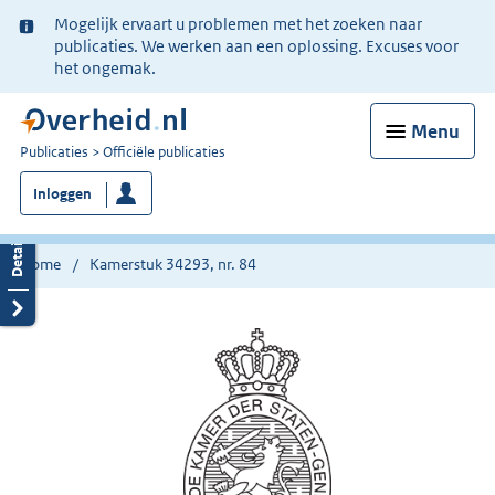
Ter
Mogelijk ervaart u problemen met het zoeken naar
informatie:
publicaties. We werken aan een oplossing. Excuses voor
het ongemak.
Menu
U
Publicaties
Officiële publicaties
bent
Inloggen
nu
hier:
Home
Kamerstuk 34293, nr. 84