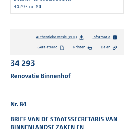
34293 nr. 84
Authentieke versie (PDF)
b
Informatie
e
Gerelateerd
Printen
Delen
s
t
34 293
a
n
d
Renovatie Binnenhof
s
g
r
o
Nr. 84
o
t
t
BRIEF VAN DE STAATSSECRETARIS VAN
e
BINNENLANDSE ZAKEN EN
: