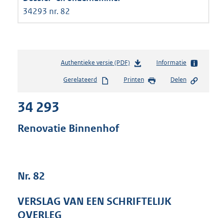
34293 nr. 82
Authentieke versie (PDF)
b
Informatie
e
Gerelateerd
Printen
Delen
s
t
34 293
a
n
d
Renovatie Binnenhof
s
g
r
o
Nr. 82
o
t
t
VERSLAG VAN EEN SCHRIFTELIJK
e
OVERLEG
: