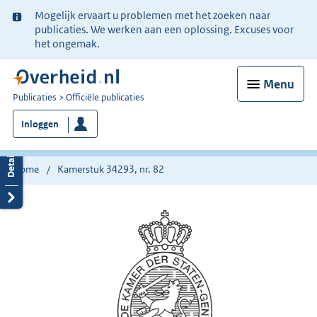
Ter
Mogelijk ervaart u problemen met het zoeken naar
informatie:
publicaties. We werken aan een oplossing. Excuses voor
het ongemak.
Menu
U
Publicaties
Officiële publicaties
bent
Inloggen
nu
hier:
Home
Kamerstuk 34293, nr. 82