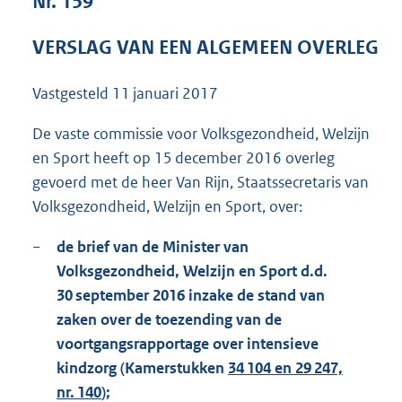
Nr. 159
1
2
VERSLAG VAN EEN ALGEMEEN OVERLEG
3
K
b
Vastgesteld
11 januari 2017
De vaste commissie voor Volksgezondheid, Welzijn
en Sport heeft op 15 december 2016 overleg
gevoerd met de heer Van Rijn, Staatssecretaris van
Volksgezondheid, Welzijn en Sport, over:
−
de brief van de Minister van
Volksgezondheid, Welzijn en Sport d.d.
30 september 2016 inzake de stand van
zaken over de toezending van de
voortgangsrapportage over intensieve
kindzorg (Kamerstukken
34 104 en 29 247,
nr. 140
);