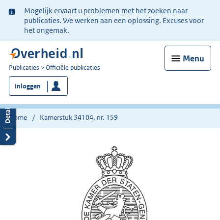
Ter
Mogelijk ervaart u problemen met het zoeken naar
informatie:
publicaties. We werken aan een oplossing. Excuses voor
het ongemak.
Menu
U
Publicaties
Officiële publicaties
bent
Inloggen
nu
hier:
Home
Kamerstuk 34104, nr. 159