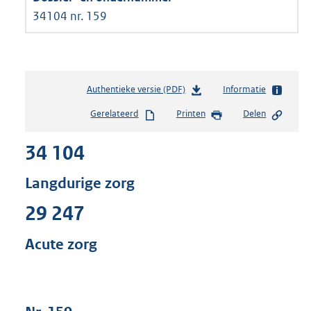
34104 nr. 159
Authentieke versie (PDF)
b
Informatie
e
Gerelateerd
Printen
Delen
s
t
34 104
a
n
d
Langdurige zorg
s
g
29 247
r
o
Acute zorg
o
t
t
e
: