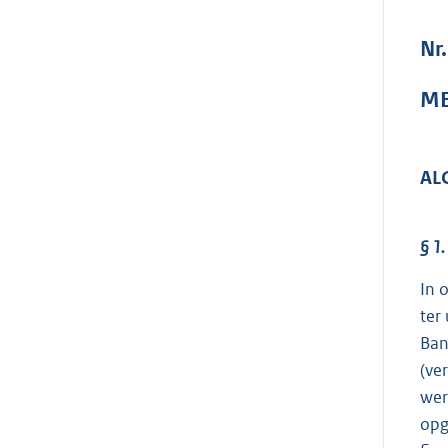
Nr.
ME
AL
§ 1.
In 
ter
Ban
(ve
wer
opg