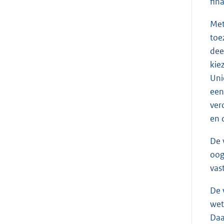
fin
Met
toe
dee
kie
Uni
een
ver
en 
De 
oog
vast
De 
wet
Daa