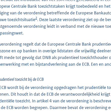
opese Centrale Bank toezichtstaken krijgt toebedeeld en he
ziging van de verordening betreffende de Europese Bankauto
2
uwe toezichtsituatie
. Deze laatste verordening ziet op de 
stgenoemde verordening leidt in verband met de nieuwe toe
passingswet.
verordening regelt dat de Europese Centrale Bank prudentie
ozone en op banken in overige lidstaten die vrijwillig deel
ft mede tot gevolg dat DNB als prudentieel toezichthouder
enwerking met en bijstandverlening aan de ECB. Een en and
rudentieel toezicht bij de ECB
ECB wordt bij de verordening opgedragen het prudentiële to
enen. Dit houdt in dat de ECB de verantwoordelijkheid krijg
dentiële toezicht. In artikel 4 van de verordening is beschre
 de ECB worden begrepen. Daarmee bevat de verordening ee