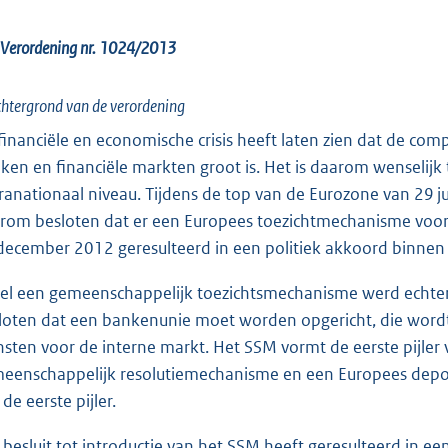
 Verordening nr. 1024/2013
chtergrond van de verordening
financiële en economische crisis heeft laten zien dat de com
ken en financiële markten groot is. Het is daarom wenselijk 
ranationaal niveau. Tijdens de top van de Eurozone van 29 
rom besloten dat er een Europees toezichtmechanisme voor
december 2012 geresulteerd in een politiek akkoord binnen
el een gemeenschappelijk toezichtsmechanisme werd echter
loten dat een bankenunie moet worden opgericht, die word
nsten voor de interne markt. Het SSM vormt de eerste pijler 
eenschappelijk resolutiemechanisme en een Europees deposito
de eerste pijler.
 besluit tot introductie van het SSM heeft geresulteerd in e