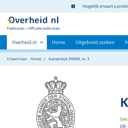
Ter
Mogelijk ervaart u prob
informatie:
U
Publicaties
Officiële publicaties
bent
Primaire
nu
Andere
Overheid.nl
Home
Uitgebreid zoeken
M
hier:
sites
navigatie
binnen
U bent hier:
Home
Kamerstuk 34049, nr. 3
K
Dat
08-