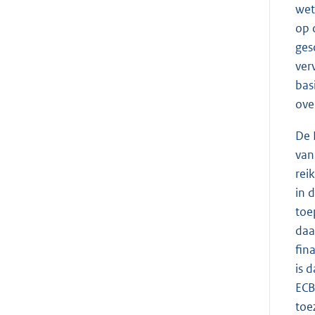
wet
op 
ges
ver
bas
ove
De 
van
rei
in 
toe
daa
fin
is 
ECB
toe