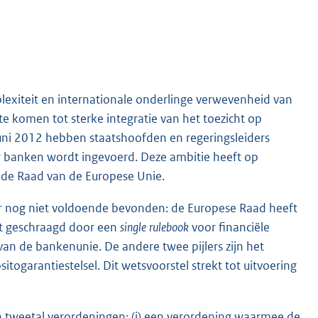
plexiteit en internationale onderlinge verwevenheid van
te komen tot sterke integratie van het toezicht op
juni 2012 hebben staatshoofden en regeringsleiders
 banken wordt ingevoerd. Deze ambitie heeft op
 de Raad van de Europese Unie.
 nog niet voldoende bevonden: de Europese Raad heeft
t geschraagd door een
single
rulebook
voor financiële
van de bankenunie. De andere twee pijlers zijn het
garantiestelsel. Dit wetsvoorstel strekt tot uitvoering
en tweetal verordeningen: (i) een verordening waarmee de