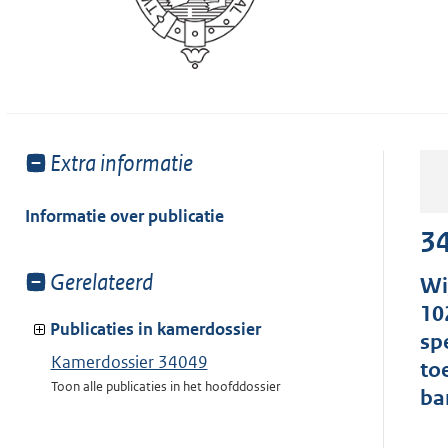
Toon
Extra informatie
meer
van:
Informatie over publicatie
3
Toon
Gerelateerd
Wi
meer
10
van:
Publicaties in kamerdossier
sp
Kamerdossier 34049
to
Toon alle publicaties in het hoofddossier
ba