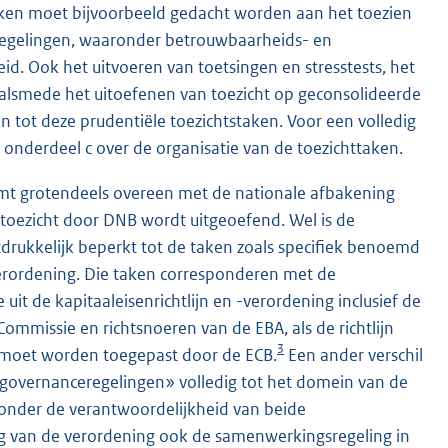
taken moet bijvoorbeeld gedacht worden aan het toezien
regelingen, waaronder betrouwbaarheids- en
id. Ook het uitvoeren van toetsingen en stresstests, het
 alsmede het uitoefenen van toezicht op geconsolideerde
tot deze prudentiële toezichtstaken. Voor een volledig
k onderdeel c over de organisatie van de toezichttaken.
omt grotendeels overeen met de nationale afbakening
t toezicht door DNB wordt uitgeoefend. Wel is de
tdrukkelijk beperkt tot de taken zoals specifiek benoemd
 verordening. Die taken corresponderen met de
 uit de kapitaaleisenrichtlijn en -verordening inclusief de
mmissie en richtsnoeren van de EBA, als de richtlijn
3
id moet worden toegepast door de ECB.
Een ander verschil
e governanceregelingen» volledig tot het domein van de
nder de verantwoordelijkheid van beide
ing van de verordening ook de samenwerkingsregeling in