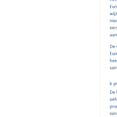
Eur
wij
nie
eer
aan
De 
Eur
hee
sam
b. p
De 
oef
pru
van