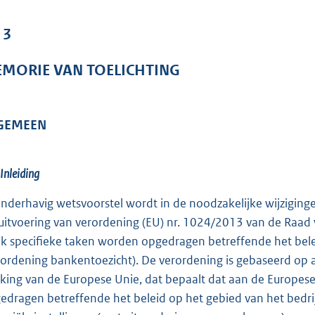
o
o
 3
t
t
MORIE VAN TOELICHTING
e
:
1
GEMEEN
2
7
K
 Inleiding
b
onderhavig wetsvoorstel wordt in de noodzakelijke wijziginge
 uitvoering van verordening (EU) nr. 1024/2013 van de Raad
k specifieke taken worden opgedragen betreffende het beleid
rordening bankentoezicht). De verordening is gebaseerd op ar
king van de Europese Unie, dat bepaalt dat aan de Europes
edragen betreffende het beleid op het gebied van het bedri