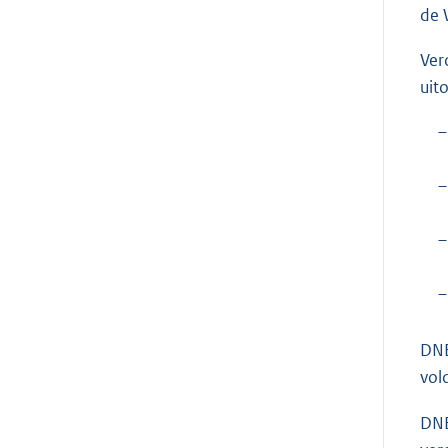
de 
Ver
uit
–
–
–
–
DNB
vol
DNB