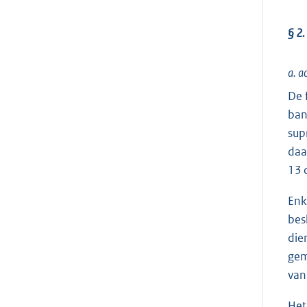
§ 2.
a. a
De 
ban
sup
daa
13 
Enk
bes
die
gem
van 
Het