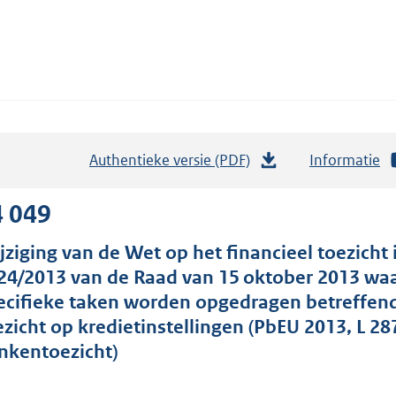
Authentieke versie (PDF)
b
Informatie
e
s
4 049
t
jziging van de Wet op het financieel toezicht
a
24/2013 van de Raad van 15 oktober 2013 waa
n
ecifieke taken worden opgedragen betreffende
d
ezicht op kredietinstellingen (PbEU 2013, L 2
s
nkentoezicht)
g
r