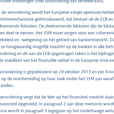
anciële instellingen (met uitzondering van verzekeraars).
 de verordening wordt het Europese
«single supervisory mech
zichtsmechanisme geïntroduceerd, dat bestaat uit de ECB en
lnemende lidstaten. De deelnemende lidstaten zijn de lidsta
zen deel te nemen. Het SSM moet zorgen voor een coherente
ebeleid en -wetgeving op het gebied van bankentoezicht. D
 zo hoogwaardig mogelijk toezicht op de banken in alle betro
ordening en de aan de ECB opgedragen taken is het bijdragen 
de stabiliteit van het financiële stelsel in de Europese Unie en
verordening is gepubliceerd op 29 oktober 2013 en per 4 n
 op de voorbereiding op haar taak onder het SSM pas vana
stellen.
verordening vergt dat de Wet op het financieel toezicht daar
svoorstel opgesteld. In paragraaf 2 van deze memorie word
rna wordt in paragraaf 3 ingegaan op het onderhavige wets