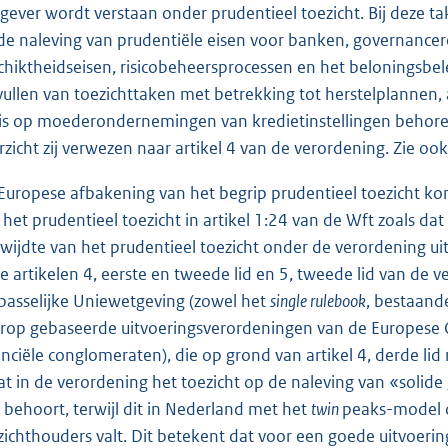
gever wordt verstaan onder prudentieel toezicht. Bij deze 
de naleving van prudentiële eisen voor banken, governance
chiktheidseisen, risicobeheersprocessen en het beloningsbele
vullen van toezichttaken met betrekking tot herstelplannen,
is op moederondernemingen van kredietinstellingen behoren 
rzicht zij verwezen naar artikel 4 van de verordening. Zie oo
Europese afbakening van het begrip prudentieel toezicht k
 het prudentieel toezicht in artikel 1:24 van de Wft zoals da
kwijdte van het prudentieel toezicht onder de verordening ui
de artikelen 4, eerste en tweede lid en 5, tweede lid van de
passelijke Uniewetgeving (zowel het
single rulebook
, bestaande
rop gebaseerde uitvoeringsverordeningen van de Europese Co
anciële conglomeraten), die op grond van artikel 4, derde l
dat in de verordening het toezicht op de naleving van «solid
 behoort, terwijl dit in Nederland met het
twin
peaks-model o
zichthouders valt. Dit betekent dat voor een goede uitvoer