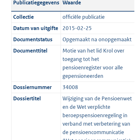
Publicatiegegevens
Waarde
a
t
t
a
c
i
:
e
t
t
n
a
i
t
a
c
3
:
e
t
Collectie
officiële publicatie
d
n
e
i
t
a
5
6
:
e
Datum van uitgifte
2015-02-25
s
d
i
e
i
t
K
K
2
:
g
s
Documentstatus
Opgemaakt na onopgemaakt
n
i
e
i
b
b
K
2
r
g
f
n
i
e
b
K
Documenttitel
Motie van het lid Krol over
o
r
o
f
n
i
b
toegang tot het
o
o
r
o
f
n
pensioenregister voor alle
t
o
m
r
o
f
gepensioneerden
t
t
a
m
r
o
Dossiernummer
34008
e
t
a
a
m
r
:
e
Dossiertitel
Wijziging van de Pensioenwet
t
a
a
m
2
:
en de Wet verplichte
t
a
a
K
2
beroepspensioenregeling in
t
a
b
K
verband met verbetering van
t
b
de pensioencommunicatie