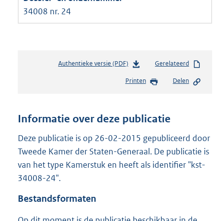
34008 nr. 24
Authentieke versie (PDF)
b
Gerelateerd
e
Printen
Delen
s
t
a
n
Informatie over deze publicatie
d
s
Deze publicatie is op 26-02-2015 gepubliceerd door
g
Tweede Kamer der Staten-Generaal. De publicatie is
r
van het type Kamerstuk en heeft als identifier "kst-
o
34008-24".
o
t
Bestandsformaten
t
e
Op dit moment is de publicatie beschikbaar in de
: