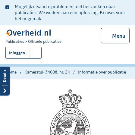
Ter
Mogelijk ervaart u problemen met het zoeken naar
informatie:
publicaties. We werken aan een oplossing. Excuses voor
het ongemak.
Menu
U
Publicaties
Officiële publicaties
bent
Inloggen
nu
hier:
Home
Kamerstuk 34008, nr. 24
Informatie over publicatie