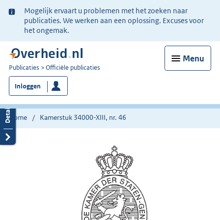
Ter
Mogelijk ervaart u problemen met het zoeken naar
informatie:
publicaties. We werken aan een oplossing. Excuses voor
het ongemak.
Menu
U
Publicaties
Officiële publicaties
bent
Inloggen
nu
hier:
Home
Kamerstuk 34000-XIII, nr. 46