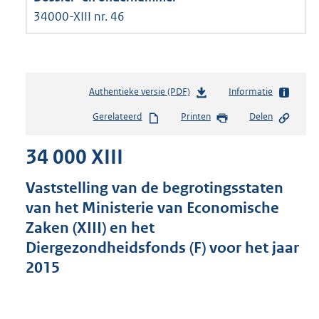
34000-XIII nr. 46
Authentieke versie (PDF)
b
Informatie
e
Gerelateerd
Printen
Delen
s
t
34 000 XIII
a
n
d
Vaststelling van de begrotingsstaten
s
van het Ministerie van Economische
g
Zaken (XIII) en het
r
o
Diergezondheidsfonds (F) voor het jaar
o
2015
t
t
e
: