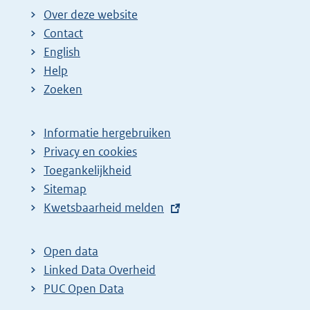
Over deze website
Contact
English
Help
Zoeken
Informatie hergebruiken
Privacy en cookies
Toegankelijkheid
Sitemap
E
Kwetsbaarheid melden
x
t
Open data
e
Linked Data Overheid
r
PUC Open Data
n