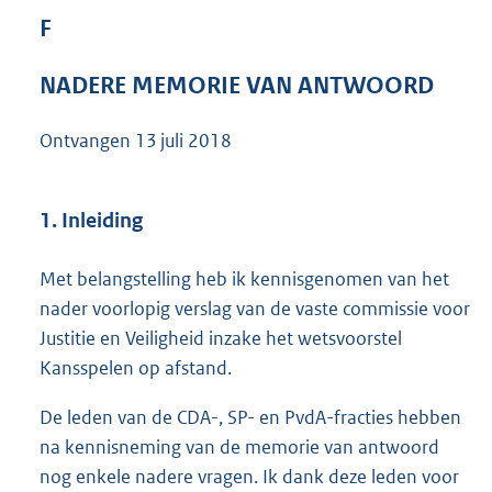
1
F
8
8
NADERE MEMORIE VAN ANTWOORD
K
b
Ontvangen
13 juli 2018
1. Inleiding
Met belangstelling heb ik kennisgenomen van het
nader voorlopig verslag van de vaste commissie voor
Justitie en Veiligheid inzake het wetsvoorstel
Kansspelen op afstand.
De leden van de CDA-, SP- en PvdA-fracties hebben
na kennisneming van de memorie van antwoord
nog enkele nadere vragen. Ik dank deze leden voor