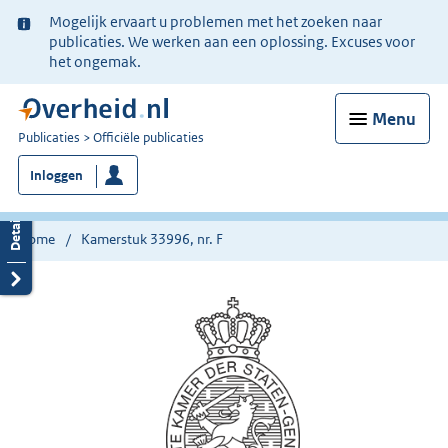
Ter
Mogelijk ervaart u problemen met het zoeken naar
informatie:
publicaties. We werken aan een oplossing. Excuses voor
het ongemak.
Menu
U
Publicaties
Officiële publicaties
bent
Inloggen
nu
hier:
Home
Kamerstuk 33996, nr. F