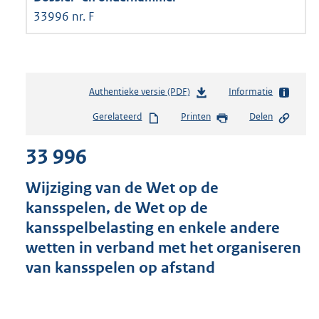
33996 nr. F
Authentieke versie (PDF)
b
Informatie
e
Gerelateerd
Printen
Delen
s
t
33 996
a
n
d
Wijziging van de Wet op de
s
kansspelen, de Wet op de
g
kansspelbelasting en enkele andere
r
o
wetten in verband met het organiseren
o
van kansspelen op afstand
t
t
e
: