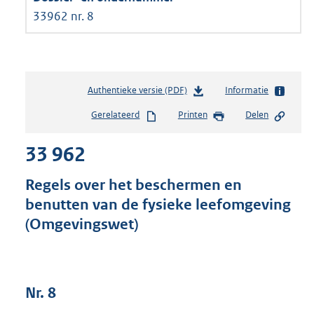
33962 nr. 8
Authentieke versie (PDF)
b
Informatie
e
Gerelateerd
Printen
Delen
s
t
33 962
a
n
d
Regels over het beschermen en
s
benutten van de fysieke leefomgeving
g
(Omgevingswet)
r
o
o
t
t
Nr. 8
e
: