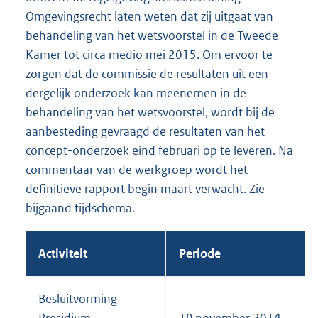
Omgevingsrecht laten weten dat zij uitgaat van
t
behandeling van het wetsvoorstel in de Tweede
e
Kamer tot circa medio mei 2015. Om ervoor te
r
zorgen dat de commissie de resultaten uit een
n
dergelijk onderzoek kan meenemen in de
e
behandeling van het wetsvoorstel, wordt bij de
l
aanbesteding gevraagd de resultaten van het
i
concept-onderzoek eind februari op te leveren. Na
n
commentaar van de werkgroep wordt het
k
definitieve rapport begin maart verwacht. Zie
:
bijgaand tijdschema.
Activiteit
Periode
Besluitvorming