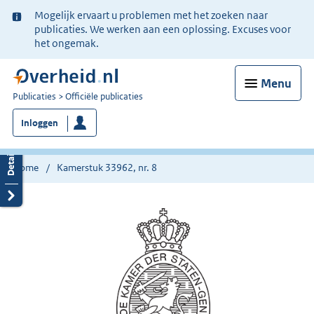
Ter
Mogelijk ervaart u problemen met het zoeken naar
informatie:
publicaties. We werken aan een oplossing. Excuses voor
het ongemak.
Menu
U
Publicaties
Officiële publicaties
bent
Inloggen
nu
hier:
Home
Kamerstuk 33962, nr. 8