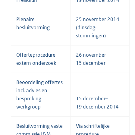
Presidium
19 november 2014
Plenaire
25 november 2014
besluitvorming
(dinsdag:
stemmingen)
Offerteprocedure
26 november–
extern onderzoek
15 december
Beoordeling offertes
incl. advies en
bespreking
15 december–
werkgroep
19 december 2014
Besluitvorming vaste
Via schriftelijke
commissie I&M
procedure