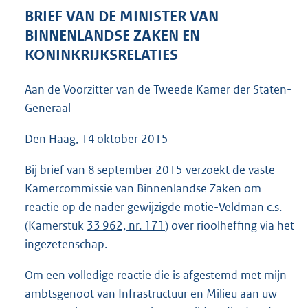
3
BRIEF VAN DE MINISTER VAN
7
BINNENLANDSE ZAKEN EN
K
KONINKRIJKSRELATIES
b
Aan de Voorzitter van de Tweede Kamer der Staten-
Generaal
Den Haag, 14 oktober 2015
Bij brief van 8 september 2015 verzoekt de vaste
Kamercommissie van Binnenlandse Zaken om
reactie op de nader gewijzigde motie-Veldman c.s.
(Kamerstuk
33 962, nr. 171
) over rioolheffing via het
ingezetenschap.
Om een volledige reactie die is afgestemd met mijn
ambtsgenoot van Infrastructuur en Milieu aan uw