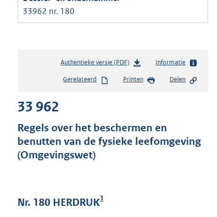
33962 nr. 180
Authentieke versie (PDF)
b
Informatie
e
Gerelateerd
Printen
Delen
s
t
33 962
a
n
d
Regels over het beschermen en
s
benutten van de fysieke leefomgeving
g
(Omgevingswet)
r
o
o
t
t
1
Nr. 180 HERDRUK
e
: