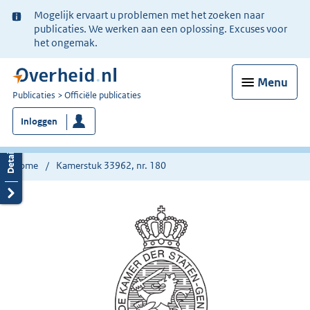
Ter
Mogelijk ervaart u problemen met het zoeken naar
informatie:
publicaties. We werken aan een oplossing. Excuses voor
het ongemak.
Menu
U
Publicaties
Officiële publicaties
bent
Inloggen
nu
hier:
Home
Kamerstuk 33962, nr. 180