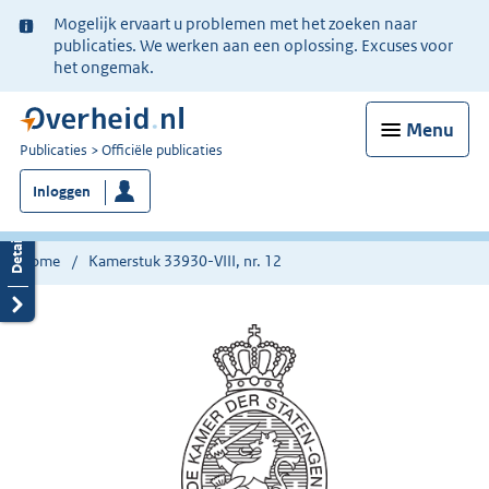
Ter
Mogelijk ervaart u problemen met het zoeken naar
informatie:
publicaties. We werken aan een oplossing. Excuses voor
het ongemak.
Menu
U
Publicaties
Officiële publicaties
bent
Inloggen
nu
hier:
Home
Kamerstuk 33930-VIII, nr. 12