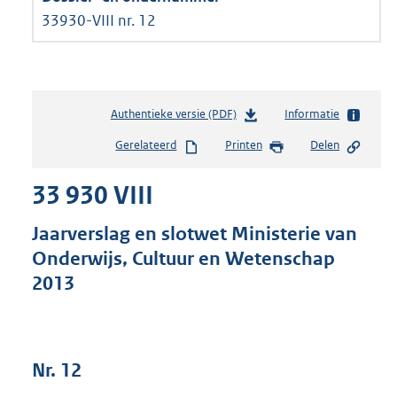
33930-VIII nr. 12
Authentieke versie (PDF)
b
Informatie
e
Gerelateerd
Printen
Delen
s
t
33 930 VIII
a
n
d
Jaarverslag en slotwet Ministerie van
s
Onderwijs, Cultuur en Wetenschap
g
2013
r
o
o
t
t
Nr. 12
e
: