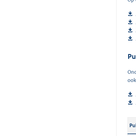
Pu
Ond
ook
Pu