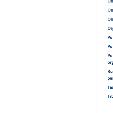
On
On
On
Or
Pu
Pu
Pu
or
Ru
pa
Ta
Tit