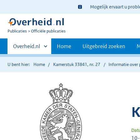
Ter
Mogelijk ervaart u prob
informatie:
U
Publicaties
Officiële publicaties
bent
Primaire
nu
Andere
Overheid.nl
Home
Uitgebreid zoeken
M
hier:
sites
navigatie
binnen
U bent hier:
Home
Kamerstuk 33841, nr. 27
Informatie over 
K
Dat
10