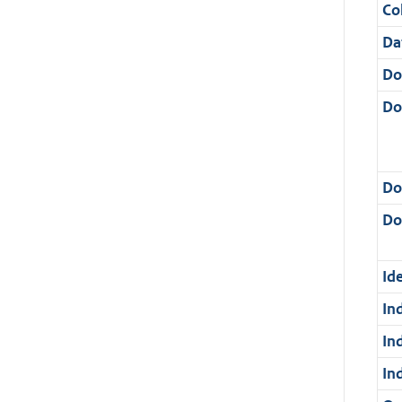
Col
Da
Do
Do
Do
Dos
Ide
In
In
In