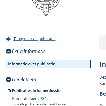
Terug naar de publicatie
Toon
Extra informatie
meer
van:
I
Informatie over publicatie
Dez
Toon
Gerelateerd
Kam
meer
van:
Publicaties in kamerdossier
Be
Kamerdossier 33841
Toon alle publicaties in het hoofddossier
Op 