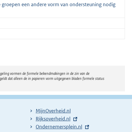
ide groepen een andere vorm van ondersteuning nodig
regeling vormen de formele bekendmakingen in de zin van de
eldt dat alleen de in papieren vorm uitgegeven bladen formele status
MijnOverheid.nl
E
Rijksoverheid.nl
x
E
Ondernemersplein.nl