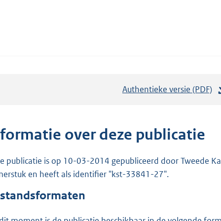
Authentieke versie (PDF)
b
e
s
t
nformatie over deze publicatie
a
n
e publicatie is op 10-03-2014 gepubliceerd door Tweede Kam
d
erstuk en heeft als identifier "kst-33841-27".
s
standsformaten
g
r
dit moment is de publicatie beschikbaar in de volgende for