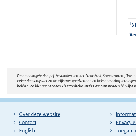
Ty
Ve
De hier aangeboden pdf-bestanden van het Staatsblad, Staatscourant, Tract
Disclaimer
Bekendmakingswet en de Rijkswet goedkeuring en bekendmaking verdragen voor
hebben; de hier aangeboden elektronische versies daarvan worden bij wijze 
Over deze website
Informat
Contact
Privacy 
English
Toeganke