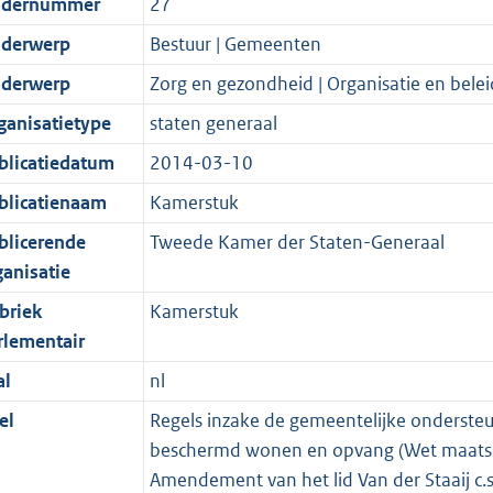
dernummer
27
derwerp
Bestuur | Gemeenten
derwerp
Zorg en gezondheid | Organisatie en belei
ganisatietype
staten generaal
blicatiedatum
2014-03-10
blicatienaam
Kamerstuk
blicerende
Tweede Kamer der Staten-Generaal
ganisatie
briek
Kamerstuk
rlementair
al
nl
el
Regels inzake de gemeentelijke ondersteu
beschermd wonen en opvang (Wet maatsc
Amendement van het lid Van der Staaij c.s.