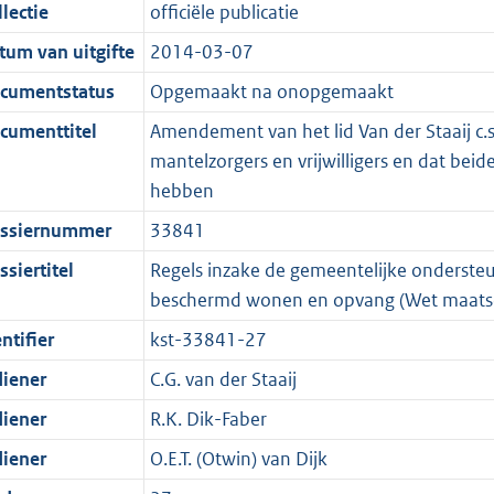
t
a
c
i
:
e
t
t
lectie
officiële publicatie
d
n
i
t
a
c
3
:
e
t
tum van uitgifte
2014-03-07
s
d
e
i
t
a
9
7
:
e
g
s
i
e
i
t
K
K
5
:
cumentstatus
Opgemaakt na onopgemaakt
r
g
n
i
e
i
b
b
K
2
cumenttitel
Amendement van het lid Van der Staaij c.s.
o
r
f
n
i
e
b
K
mantelzorgers en vrijwilligers en dat be
o
o
o
f
n
i
b
hebben
t
o
r
o
f
n
ssiernummer
33841
t
t
m
r
o
f
e
t
a
m
r
o
siertitel
Regels inzake de gemeentelijke ondersteu
:
e
a
a
m
r
beschermd wonen en opvang (Wet maatsc
3
:
t
a
a
m
ntifier
kst-33841-27
K
3
t
a
a
diener
C.G. van der Staaij
b
K
t
a
b
t
diener
R.K. Dik-Faber
diener
O.E.T. (Otwin) van Dijk