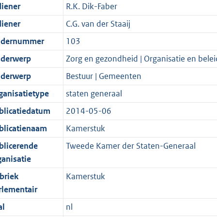
diener
R.K. Dik-Faber
diener
C.G. van der Staaij
dernummer
103
derwerp
Zorg en gezondheid | Organisatie en belei
derwerp
Bestuur | Gemeenten
ganisatietype
staten generaal
blicatiedatum
2014-05-06
blicatienaam
Kamerstuk
blicerende
Tweede Kamer der Staten-Generaal
ganisatie
briek
Kamerstuk
rlementair
al
nl