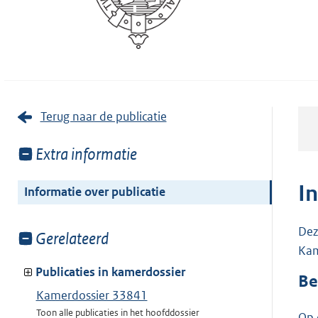
Terug naar de publicatie
Toon
Extra informatie
meer
van:
I
Informatie over publicatie
Dez
Toon
Gerelateerd
Kam
meer
van:
Publicaties in kamerdossier
Be
Kamerdossier 33841
Toon alle publicaties in het hoofddossier
Op 