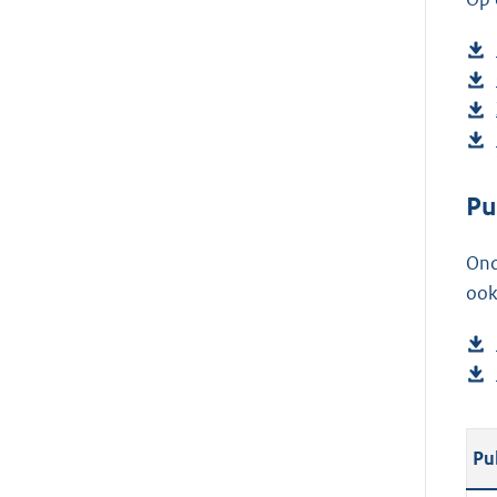
Pu
Ond
ook
Pu