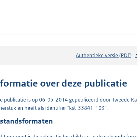
Authentieke versie (PDF)
b
e
s
t
nformatie over deze publicatie
a
n
e publicatie is op 06-05-2014 gepubliceerd door Tweede Kam
d
erstuk en heeft als identifier "kst-33841-103".
s
standsformaten
g
r
dit moment is de publicatie beschikbaar in de volgende for