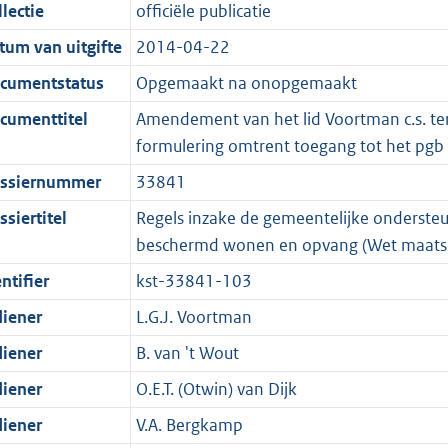
t
a
c
i
:
e
t
t
lectie
officiële publicatie
d
n
i
t
a
c
3
:
e
t
tum van uitgifte
2014-04-22
s
d
e
i
t
a
8
7
:
e
g
s
i
e
i
t
K
K
4
:
cumentstatus
Opgemaakt na onopgemaakt
r
g
n
i
e
i
b
b
K
2
cumenttitel
Amendement van het lid Voortman c.s. ter 
o
r
f
n
i
e
b
K
formulering omtrent toegang tot het pgb
o
o
o
f
n
i
b
ssiernummer
33841
t
o
r
o
f
n
t
t
m
r
o
f
siertitel
Regels inzake de gemeentelijke ondersteu
e
t
a
m
r
o
beschermd wonen en opvang (Wet maatsc
:
e
a
a
m
r
ntifier
kst-33841-103
3
:
t
a
a
m
diener
L.G.J. Voortman
K
3
t
a
a
b
K
t
a
diener
B. van 't Wout
b
t
diener
O.E.T. (Otwin) van Dijk
diener
V.A. Bergkamp