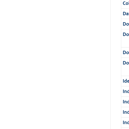
Col
Da
Do
Do
Do
Dos
Ide
In
In
In
In