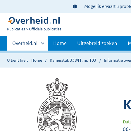
Ter
Mogelijk ervaart u prob
informatie:
U
Publicaties
Officiële publicaties
bent
Primaire
nu
Andere
Overheid.nl
Home
Uitgebreid zoeken
M
hier:
sites
navigatie
binnen
U bent hier:
Home
Kamerstuk 33841, nr. 103
Informatie over
K
Dat
06