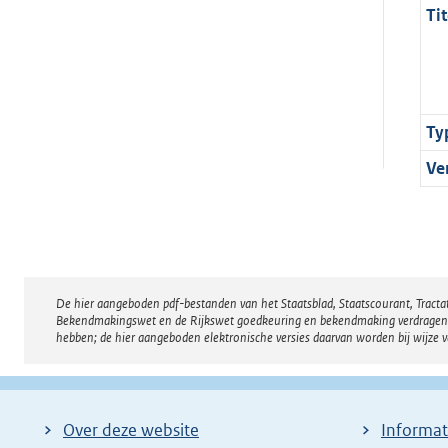
Tit
Ty
Ve
De hier aangeboden pdf-bestanden van het Staatsblad, Staatscourant, Tract
Disclaimer
Bekendmakingswet en de Rijkswet goedkeuring en bekendmaking verdragen voor
hebben; de hier aangeboden elektronische versies daarvan worden bij wijze 
Over deze website
Informat