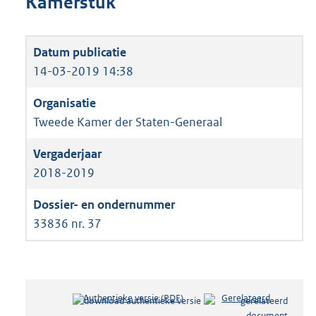
Kamerstuk
14-03-2019 14:38
Tweede Kamer der Staten-Generaal
2018-2019
33836 nr. 37
Authentieke versie (PDF)
b
Gerelateerd
e