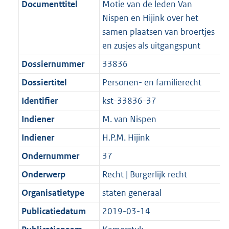
f
n
i
e
b
K
Documenttitel
Motie van de leden Van
o
r
o
f
n
i
b
Nispen en Hijink over het
o
o
r
o
f
n
samen plaatsen van broertjes
t
o
m
r
o
f
en zusjes als uitgangspunt
t
t
a
m
r
o
Dossiernummer
33836
e
t
a
a
m
r
:
e
Dossiertitel
Personen- en familierecht
t
a
a
m
2
:
t
a
a
Identifier
kst-33836-37
K
2
t
a
Indiener
M. van Nispen
b
K
t
b
Indiener
H.P.M. Hijink
Ondernummer
37
Onderwerp
Recht | Burgerlijk recht
Organisatietype
staten generaal
Publicatiedatum
2019-03-14