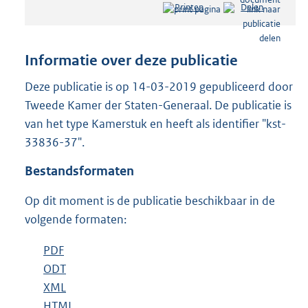
Printen
Delen
s
t
a
n
Informatie over deze publicatie
d
s
Deze publicatie is op 14-03-2019 gepubliceerd door
g
Tweede Kamer der Staten-Generaal. De publicatie is
r
van het type Kamerstuk en heeft als identifier "kst-
o
33836-37".
o
t
Bestandsformaten
t
e
Op dit moment is de publicatie beschikbaar in de
:
3
volgende formaten:
5
K
D
PDF
b
b
o
D
ODT
e
b
w
o
D
XML
s
e
b
n
w
o
D
HTML
t
s
e
b