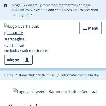
Ter
Mogelijk ervaart u problemen met het zoeken naar
informatie:
publicaties. We werken aan een oplossing. Excuses voor
het ongemak.
Menu
U
Publicaties
Officiële publicaties
bent
Inloggen
nu
hier:
Home
Kamerstuk 33836, nr. 37
Informatie over publicatie