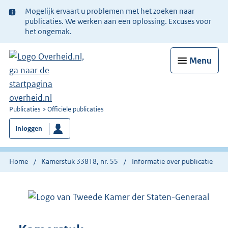
Ter
Mogelijk ervaart u problemen met het zoeken naar
informatie:
publicaties. We werken aan een oplossing. Excuses voor
het ongemak.
Menu
U
Publicaties
Officiële publicaties
bent
Inloggen
nu
hier:
Home
Kamerstuk 33818, nr. 55
Informatie over publicatie