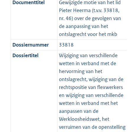
f
n
i
e
b
K
Documenttitel
Gewijzigde motie van het lid
o
r
o
f
n
i
b
Pieter Heerma (t.v.v. 33818,
o
o
r
o
f
n
nr. 46) over de gevolgen van
t
o
m
r
o
f
de aanpassing van het
t
t
a
m
r
o
ontslagrecht voor het mkb
e
t
a
a
m
r
Dossiernummer
33818
:
e
t
a
a
m
3
:
Dossiertitel
Wijziging van verschillende
t
a
a
K
3
wetten in verband met de
t
a
b
K
hervorming van het
t
b
ontslagrecht, wijziging van de
rechtspositie van flexwerkers
en wijziging van verschillende
wetten in verband met het
aanpassen van de
Werkloosheidswet, het
verruimen van de openstelling