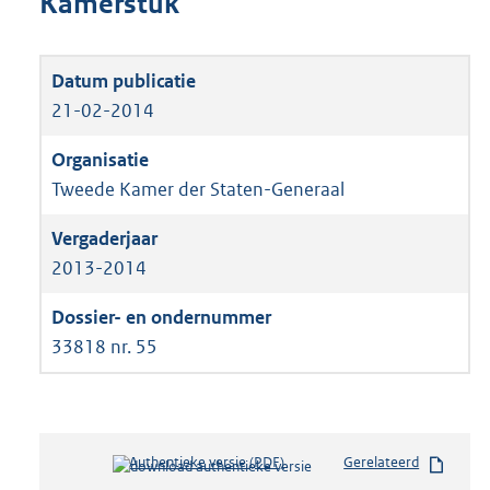
Kamerstuk
21-02-2014
Tweede Kamer der Staten-Generaal
2013-2014
33818 nr. 55
Authentieke versie (PDF)
b
Gerelateerd
e