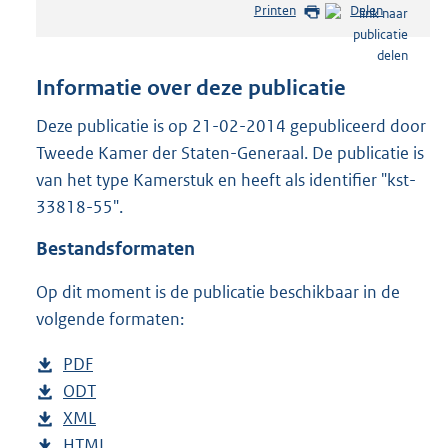
Printen
Delen
s
t
a
n
Informatie over deze publicatie
d
s
Deze publicatie is op 21-02-2014 gepubliceerd door
g
Tweede Kamer der Staten-Generaal. De publicatie is
r
van het type Kamerstuk en heeft als identifier "kst-
o
33818-55".
o
t
Bestandsformaten
t
e
Op dit moment is de publicatie beschikbaar in de
:
3
volgende formaten:
7
K
D
PDF
b
b
o
D
ODT
e
b
w
o
D
XML
s
e
b
n
w
o
D
HTML
t
s
e
b