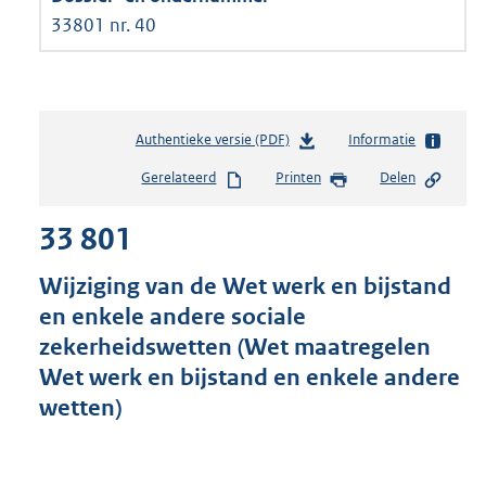
33801 nr. 40
Authentieke versie (PDF)
b
Informatie
e
Gerelateerd
Printen
Delen
s
t
33 801
a
n
d
Wijziging van de Wet werk en bijstand
s
en enkele andere sociale
g
zekerheidswetten (Wet maatregelen
r
o
Wet werk en bijstand en enkele andere
o
wetten)
t
t
e
: