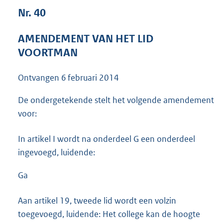
3
Nr. 40
6
K
AMENDEMENT VAN HET LID
b
VOORTMAN
Ontvangen
6 februari 2014
De ondergetekende stelt het volgende amendement
voor:
In artikel I wordt na onderdeel G een onderdeel
ingevoegd, luidende:
Ga
Aan artikel 19, tweede lid wordt een volzin
toegevoegd, luidende: Het college kan de hoogte