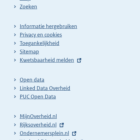
Zoeken
Informatie hergebruiken
Privacy en cookies
Toegankelijkheid
Sitemap
E
Kwetsbaarheid melden
x
t
Open data
e
Linked Data Overheid
r
PUC Open Data
n
e
MijnOverheid.nl
l
E
Rijksoverheid.nl
i
x
E
Ondernemersplein.nl
n