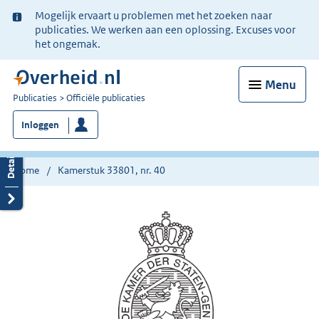
Ter
Mogelijk ervaart u problemen met het zoeken naar
informatie:
publicaties. We werken aan een oplossing. Excuses voor
het ongemak.
Menu
U
Publicaties
Officiële publicaties
bent
Inloggen
nu
hier:
Home
Kamerstuk 33801, nr. 40