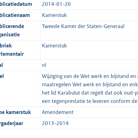
blicatiedatum
2014-01-20
blicatienaam
Kamerstuk
blicerende
Tweede Kamer der Staten-Generaal
ganisatie
briek
Kamerstuk
rlementair
al
nl
el
Wijziging van de Wet werk en bijstand en
maatregelen Wet werk en bijstand en e
het lid Karabulut dat regelt dat ook oud-
een tegenprestatie te leveren conform de
pe kamerstuk
Amendement
rgaderjaar
2013-2014