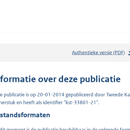
Authentieke versie (PDF)
b
e
s
t
nformatie over deze publicatie
a
n
e publicatie is op 20-01-2014 gepubliceerd door Tweede Kam
d
erstuk en heeft als identifier "kst-33801-21".
s
standsformaten
g
r
dit moment is de publicatie beschikbaar in de volgende for