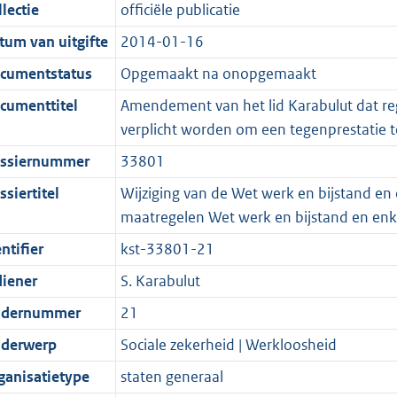
t
a
c
i
:
e
t
t
lectie
officiële publicatie
d
n
i
t
a
c
3
:
e
t
tum van uitgifte
2014-01-16
s
d
e
i
t
a
9
7
:
e
g
s
i
e
i
t
K
K
6
:
cumentstatus
Opgemaakt na onopgemaakt
r
g
n
i
e
i
b
b
K
2
cumenttitel
Amendement van het lid Karabulut dat reg
o
r
f
n
i
e
b
K
verplicht worden om een tegenprestatie t
o
o
o
f
n
i
b
ssiernummer
33801
t
o
r
o
f
n
t
t
m
r
o
f
siertitel
Wijziging van de Wet werk en bijstand en
e
t
a
m
r
o
maatregelen Wet werk en bijstand en enk
:
e
a
a
m
r
ntifier
kst-33801-21
2
:
t
a
a
m
diener
S. Karabulut
K
2
t
a
a
b
K
t
a
dernummer
21
b
t
derwerp
Sociale zekerheid | Werkloosheid
ganisatietype
staten generaal