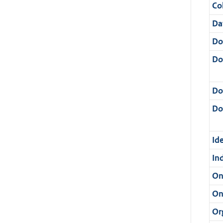
Col
Da
Do
Do
Do
Dos
Ide
In
On
On
Or