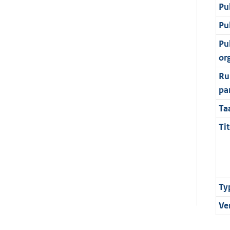
Pu
Pu
Pu
or
Ru
pa
Ta
Tit
Ty
Ve