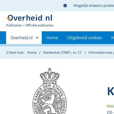
Ter
Mogelijk ervaart u prob
informatie:
U
Publicaties
Officiële publicaties
bent
Primaire
nu
Andere
Overheid.nl
Home
Uitgebreid zoeken
M
hier:
sites
navigatie
binnen
U bent hier:
Home
Kamerstuk 33801, nr. 21
Informatie over 
K
Dat
20