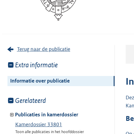
Terug naar de publicatie
Toon
Extra informatie
meer
van:
I
Informatie over publicatie
Dez
Toon
Gerelateerd
Kam
meer
van:
Publicaties in kamerdossier
Be
Kamerdossier 33801
Toon alle publicaties in het hoofddossier
Op 