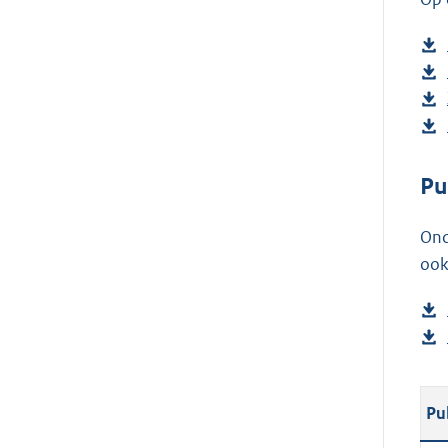
Pu
Ond
ook
Pu