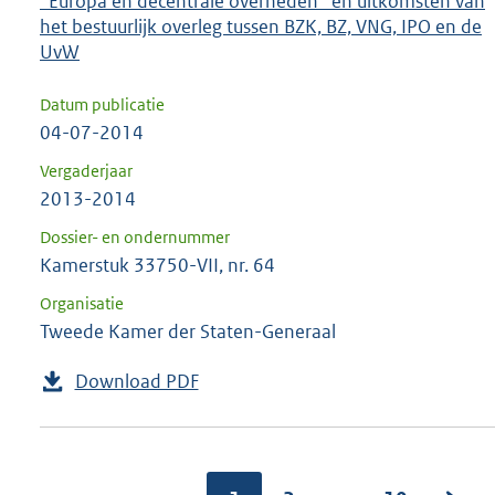
''Europa en decentrale overheden'' en uitkomsten van
het bestuurlijk overleg tussen BZK, BZ, VNG, IPO en de
UvW
Datum publicatie
04-07-2014
Vergaderjaar
2013-2014
Dossier- en ondernummer
Kamerstuk 33750-VII, nr. 64
Organisatie
Tweede Kamer der Staten-Generaal
Download PDF
...