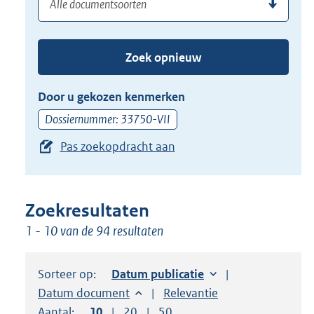
(dossier)nummer
uw
de
zoekterm
TAB
of
toets,
Zoek opnieuw
(dossier)nummer
of
in
de
Door u gekozen kenmerken
pijl
Dossiernummer: 33750-VII
beneden
Pas zoekopdracht aan
toets
om
toegang
te
Zoekresultaten
krijgen
1 - 10 van de 94 resultaten
tot
de
Sorteer op:
Sorteer op:
Datum publicatie
suggesties.
Sorteer op:
Datum document
Sorteer op:
Relevantie
Druk
Aantal:
Toon
10
resultaten per pagina
Toon
20
resultaten per pagina
Toon
50
resultaten per pagina