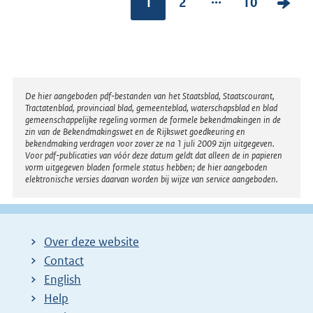
1
2
10
V
o
l
g
e
Disclaimer
De hier aangeboden pdf-bestanden van het Staatsblad, Staatscourant,
n
Tractatenblad, provinciaal blad, gemeenteblad, waterschapsblad en blad
gemeenschappelijke regeling vormen de formele bekendmakingen in de
d
zin van de Bekendmakingswet en de Rijkswet goedkeuring en
bekendmaking verdragen voor zover ze na 1 juli 2009 zijn uitgegeven.
e
Voor pdf-publicaties van vóór deze datum geldt dat alleen de in papieren
vorm uitgegeven bladen formele status hebben; de hier aangeboden
p
elektronische versies daarvan worden bij wijze van service aangeboden.
a
g
i
Over deze website
n
Contact
a
English
Help