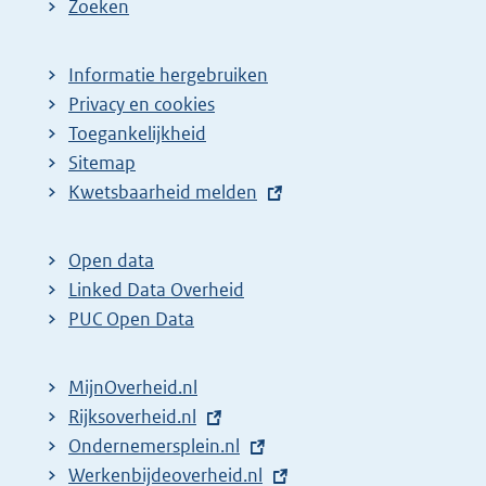
Zoeken
Informatie hergebruiken
Privacy en cookies
Toegankelijkheid
Sitemap
E
Kwetsbaarheid melden
x
t
Open data
e
Linked Data Overheid
r
PUC Open Data
n
e
MijnOverheid.nl
l
E
Rijksoverheid.nl
i
x
E
Ondernemersplein.nl
n
t
x
E
Werkenbijdeoverheid.nl
k