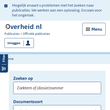
Ter
Mogelijk ervaart u problemen met het zoeken naar
informatie:
publicaties. We werken aan een oplossing. Excuses voor
het ongemak.
Menu
U
Publicaties
Officiële publicaties
bent
Inloggen
nu
hier:
Home
Zoeken op
Opnieuw
zoeken:
Zoekterm
Vul
Documentsoort
of
hier
Gebruik