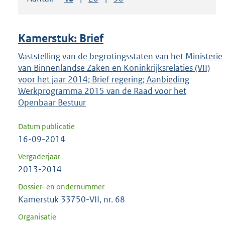
om
ENTER
om
Kamerstuk: Brief
uw
keuze
Vaststelling van de begrotingsstaten van het Ministerie
van Binnenlandse Zaken en Koninkrijksrelaties (VII)
te
voor het jaar 2014; Brief regering; Aanbieding
bevestigen.
Werkprogramma 2015 van de Raad voor het
Openbaar Bestuur
Datum publicatie
16-09-2014
Vergaderjaar
2013-2014
Dossier- en ondernummer
Kamerstuk 33750-VII, nr. 68
Organisatie