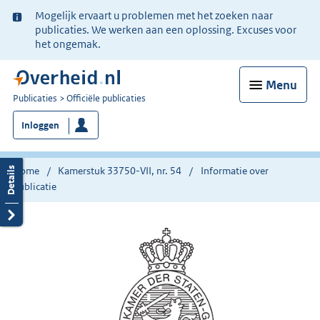
Ter
Mogelijk ervaart u problemen met het zoeken naar
informatie:
publicaties. We werken aan een oplossing. Excuses voor
het ongemak.
Menu
U
Publicaties
Officiële publicaties
bent
Inloggen
nu
hier:
Home
Kamerstuk 33750-VII, nr. 54
Informatie over
publicatie