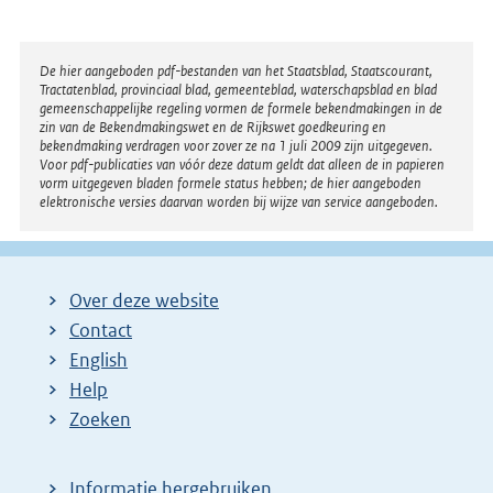
Disclaimer
De hier aangeboden pdf-bestanden van het Staatsblad, Staatscourant,
Tractatenblad, provinciaal blad, gemeenteblad, waterschapsblad en blad
gemeenschappelijke regeling vormen de formele bekendmakingen in de
zin van de Bekendmakingswet en de Rijkswet goedkeuring en
bekendmaking verdragen voor zover ze na 1 juli 2009 zijn uitgegeven.
Voor pdf-publicaties van vóór deze datum geldt dat alleen de in papieren
vorm uitgegeven bladen formele status hebben; de hier aangeboden
elektronische versies daarvan worden bij wijze van service aangeboden.
Over deze website
Contact
English
Help
Zoeken
Informatie hergebruiken