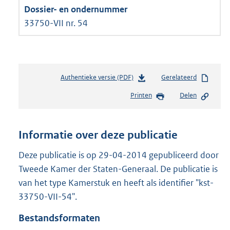
33750-VII nr. 54
Authentieke versie (PDF)
b
Gerelateerd
e
Printen
Delen
s
t
a
n
Informatie over deze publicatie
d
s
Deze publicatie is op 29-04-2014 gepubliceerd door
g
Tweede Kamer der Staten-Generaal. De publicatie is
r
van het type Kamerstuk en heeft als identifier "kst-
o
33750-VII-54".
o
t
Bestandsformaten
t
e