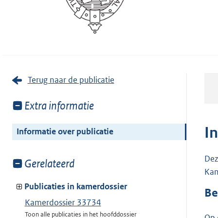
Terug naar de publicatie
Toon
Extra informatie
meer
van:
I
Informatie over publicatie
Dez
Toon
Gerelateerd
Kam
meer
van:
Publicaties in kamerdossier
Be
Kamerdossier 33734
Toon alle publicaties in het hoofddossier
Op 