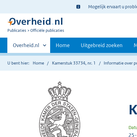
Ter
Mogelijk ervaart u prob
informatie:
U
Publicaties
Officiële publicaties
bent
Primaire
nu
Andere
Overheid.nl
Home
Uitgebreid zoeken
M
hier:
sites
navigatie
binnen
U bent hier:
Home
Kamerstuk 33734, nr. 1
Informatie over p
K
Dat
25