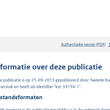
Authentieke versie (PDF)
b
e
s
t
nformatie over deze publicatie
a
n
e publicatie is op 25-09-2013 gepubliceerd door Tweede Kam
d
erstuk en heeft als identifier "kst-33734-1".
s
standsformaten
g
r
dit moment is de publicatie beschikbaar in de volgende for