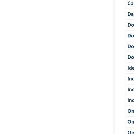
Col
Da
Do
Do
Do
Dos
Ide
In
In
In
On
On
Or