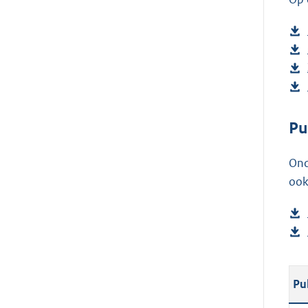
Pu
Ond
ook
Pu