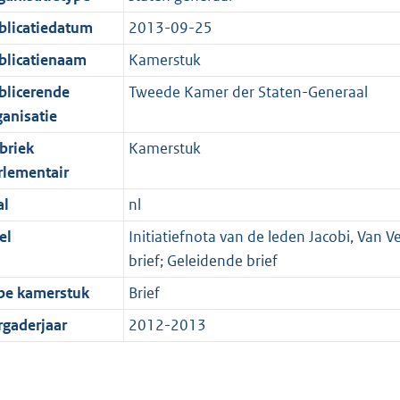
blicatiedatum
2013-09-25
blicatienaam
Kamerstuk
blicerende
Tweede Kamer der Staten-Generaal
ganisatie
briek
Kamerstuk
rlementair
al
nl
el
Initiatiefnota van de leden Jacobi, Van
brief; Geleidende brief
pe kamerstuk
Brief
rgaderjaar
2012-2013