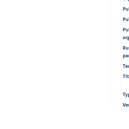
Pu
Pu
Pu
or
Ru
pa
Ta
Tit
Ty
Ve