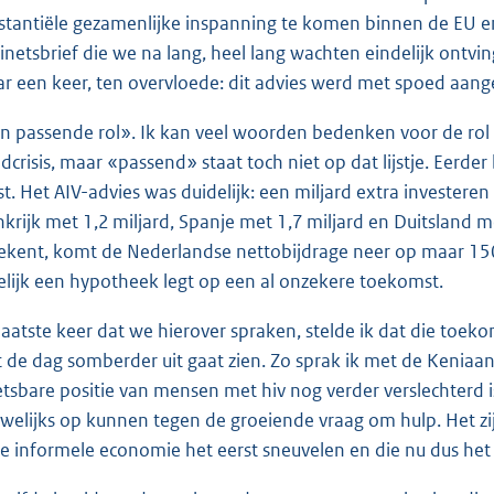
stantiële gezamenlijke inspanning te komen binnen de EU en 
inetsbrief die we na lang, heel lang wachten eindelijk ontvin
r een keer, ten overvloede: dit advies werd met spoed aan
n passende rol». Ik kan veel woorden bedenken voor de rol
idcrisis, maar «passend» staat toch niet op dat lijstje. Eer
est. Het AIV-advies was duidelijk: een miljard extra investere
nkrijk met 1,2 miljard, Spanje met 1,7 miljard en Duitsland me
ekent, komt de Nederlandse nettobijdrage neer op maar 150 
telijk een hypotheek legt op een al onzekere toekomst.
laatste keer dat we hierover spraken, stelde ik dat die toe
 de dag somberder uit gaat zien. Zo sprak ik met de Keniaanse
tsbare positie van mensen met hiv nog verder verslechterd is
welijks op kunnen tegen de groeiende vraag om hulp. Het z
de informele economie het eerst sneuvelen en die nu dus het