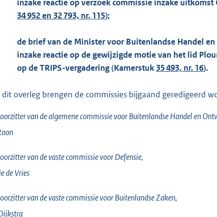
inzake reactie op verzoek commissie inzake uitkomst
34 952 en 32 793, nr. 115
);
de brief van de Minister voor Buitenlandse Handel en
inzake reactie op de gewijzigde motie van het lid Pl
op de TRIPS-vergadering (Kamerstuk
35 493, nr. 16
).
 dit overleg brengen de commissies bijgaand geredigeerd woor
oorzitter van de algemene commissie voor Buitenlandse Handel en On
Roon
oorzitter van de vaste commissie voor Defensie,
e de
Vries
oorzitter van de vaste commissie voor Buitenlandse Zaken,
Dijkstra