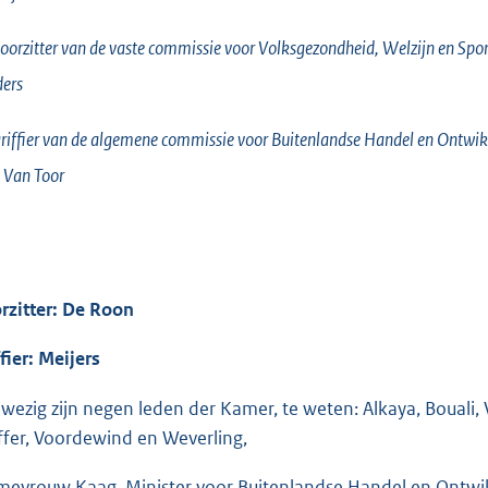
oorzitter van de vaste commissie voor Volksgezondheid, Welzijn en Spor
ers
riffier van de algemene commissie voor Buitenlandse Handel en Ontw
Van Toor
rzitter: De Roon
ffier: Meijers
wezig zijn negen leden der Kamer, te weten: Alkaya, Bouali,
ffer, Voordewind en Weverling,
mevrouw Kaag, Minister voor Buitenlandse Handel en Ontw