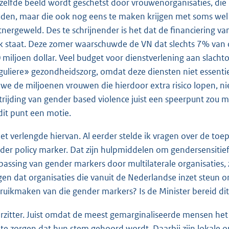
zelfde beeld wordt geschetst door vrouwenorganisaties, die
den, maar die ook nog eens te maken krijgen met soms wel 
tnergeweld. Des te schrijnender is het dat de financiering v
k staat. Deze zomer waarschuwde de VN dat slechts 7% van d
 miljoen dollar. Veel budget voor dienstverlening aan slach
guliere» gezondheidszorg, omdat deze diensten niet essentie
 we de miljoenen vrouwen die hierdoor extra risico lopen, niet
trijding van gender based violence juist een speerpunt zou m
dit punt een motie.
het verlengde hiervan. Al eerder stelde ik vragen over de t
der policy marker. Dat zijn hulpmiddelen om gendersensitief b
passing van gender markers door multilaterale organisaties,
gen dat organisaties die vanuit de Nederlandse inzet steun 
ruikmaken van die gender markers? Is de Minister bereid di
rzitter. Juist omdat de meest gemarginaliseerde mensen het h
te zorgen dat hun stem gehoord wordt. Daarbij zijn lokale o