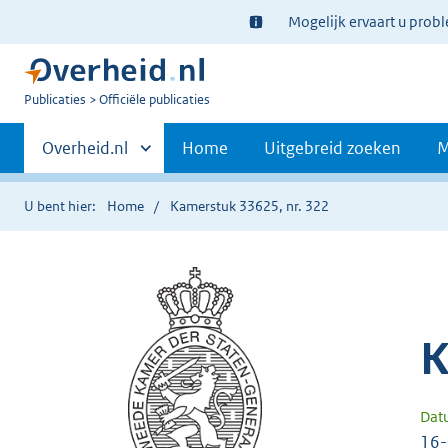
Ter
Mogelijk ervaart u prob
informatie:
U
Publicaties
Officiële publicaties
bent
Primaire
nu
Andere
Overheid.nl
Home
Uitgebreid zoeken
M
hier:
sites
navigatie
binnen
U bent hier:
Home
Kamerstuk 33625, nr. 322
K
Dat
16-