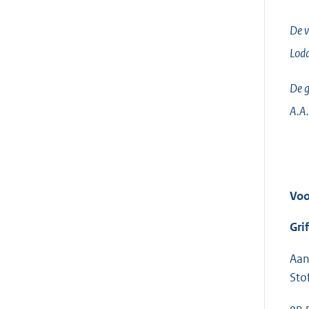
De v
Lodd
De g
A.A.
Voo
Gri
Aan
Sto
en 