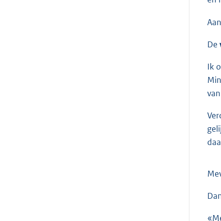
Aan
De
Ik 
Min
van
Ver
gel
daa
Me
Dan
«Me