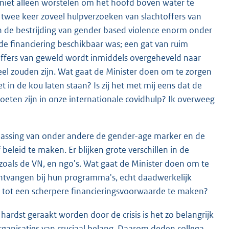
 niet alleen worstelen om het hoofd boven water te
twee keer zoveel hulpverzoeken van slachtoffers van
an de bestrijding van gender based violence enorm onder
e financiering beschikbaar was; een gat van ruim
toffers van geweld wordt inmiddels overgeheveld naar
el zouden zijn. Wat gaat de Minister doen om te zorgen
 in de kou laten staan? Is zij het met mij eens dat de
oeten zijn in onze internationale covidhulp? Ik overweeg
oepassing van onder andere de gender-age marker en de
eleid te maken. Er blijken grote verschillen in de
 zoals de VN, en ngo's. Wat gaat de Minister doen om te
ontvangen bij hun programma's, echt daadwerkelijk
t tot een scherpere financieringsvoorwaarde te maken?
ardst geraakt worden door de crisis is het zo belangrijk
rganisaties van cruciaal belang. Daarom deden collega