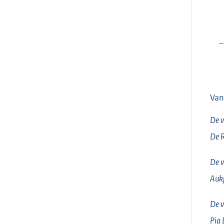
–
Van
De v
De 
De v
Aukj
De v
Pia