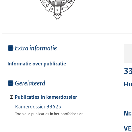
Toon
Extra informatie
meer
van:
Informatie over publicatie
3
Toon
Gerelateerd
Hu
meer
van:
Publicaties in kamerdossier
Kamerdossier 33625
Nr
Toon alle publicaties in het hoofddossier
VE