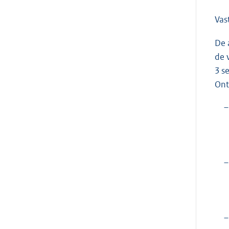
Vas
De 
de 
3 s
Ont
–
–
–