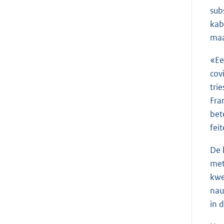
sub
kab
maa
«Ee
cov
tri
Fra
bet
fei
De 
met
kwe
nau
in 