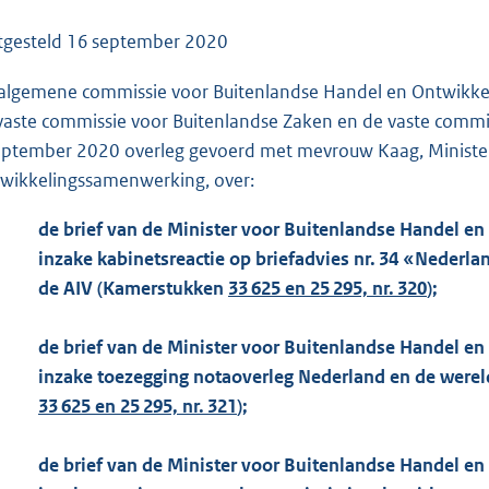
o
o
tgesteld
16 september 2020
t
algemene commissie voor Buitenlandse Handel en Ontwikkel
t
vaste commissie voor Buitenlandse Zaken en de vaste commi
e
eptember 2020 overleg gevoerd met mevrouw Kaag, Minister
:
wikkelingssamenwerking, over:
1
5
de brief van de Minister voor Buitenlandse Handel en
2
inzake kabinetsreactie op briefadvies nr. 34 «Neder
K
de AIV (Kamerstukken
33 625 en 25 295, nr. 320
);
b
de brief van de Minister voor Buitenlandse Handel en
inzake toezegging notaoverleg Nederland en de wer
33 625 en 25 295, nr. 321
);
de brief van de Minister voor Buitenlandse Handel en