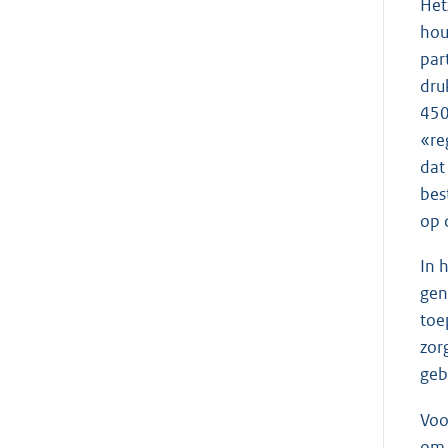
Het
hou
par
dru
450
«re
dat
bes
op 
In 
gen
toe
zor
geb
Voo
om 