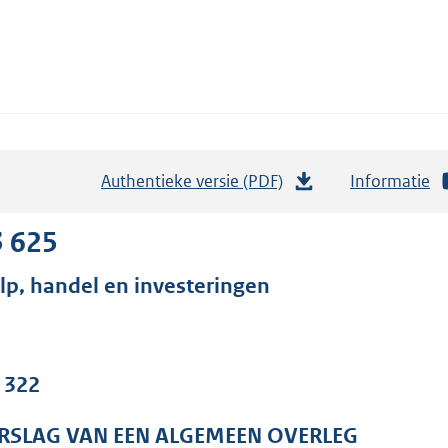
Authentieke versie (PDF)
b
Informatie
e
s
3 625
t
lp, handel en investeringen
a
n
d
s
. 322
g
r
RSLAG VAN EEN ALGEMEEN OVERLEG