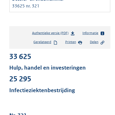
33625 nr. 321
Authentieke versie (PDF)
b
Informatie
e
Gerelateerd
Printen
Delen
s
t
33 625
a
n
d
Hulp, handel en investeringen
s
g
25 295
r
o
Infectieziektenbestrijding
o
t
t
e
: