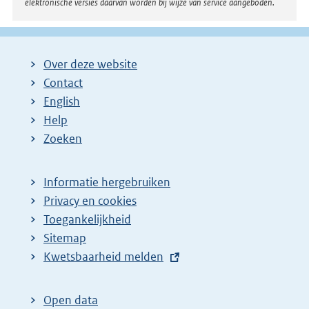
elektronische versies daarvan worden bij wijze van service aangeboden.
:
Over deze website
Contact
English
Help
Zoeken
Informatie hergebruiken
Privacy en cookies
Toegankelijkheid
Sitemap
E
Kwetsbaarheid melden
x
t
Open data