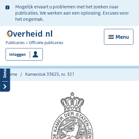
Ter
Mogelijk ervaart u problemen met het zoeken naar
informatie:
publicaties. We werken aan een oplossing. Excuses voor
het ongemak.
Menu
U
Publicaties
Officiële publicaties
bent
Inloggen
nu
hier:
Home
Kamerstuk 33625, nr. 321