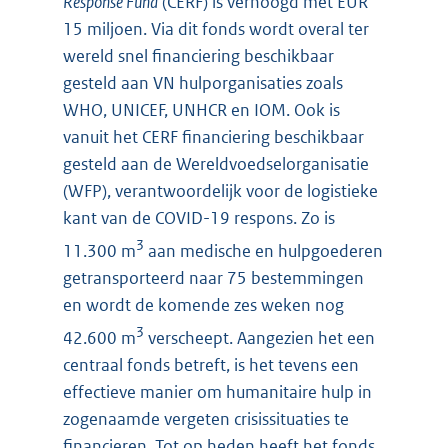
Response Fund
(CERF) is verhoogd met EUR
15 miljoen. Via dit fonds wordt overal ter
wereld snel financiering beschikbaar
gesteld aan VN hulporganisaties zoals
WHO, UNICEF, UNHCR en IOM. Ook is
vanuit het CERF financiering beschikbaar
gesteld aan de Wereldvoedselorganisatie
(WFP), verantwoordelijk voor de logistieke
kant van de COVID-19 respons. Zo is
3
11.300 m
aan medische en hulpgoederen
getransporteerd naar 75 bestemmingen
en wordt de komende zes weken nog
3
42.600 m
verscheept. Aangezien het een
centraal fonds betreft, is het tevens een
effectieve manier om humanitaire hulp in
zogenaamde vergeten crisissituaties te
financieren. Tot op heden heeft het fonds