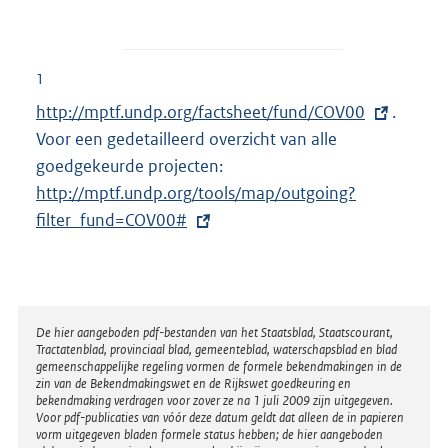
1
E
http://mptf.undp.org/factsheet/fund/COV00
.
x
Voor een gedetailleerd overzicht van alle
t
goedgekeurde projecten:
E
e
http://mptf.undp.org/tools/map/outgoing?
x
r
filter_fund=COV00#
t
n
e
e
r
l
n
i
e
Disclaimer
De hier aangeboden pdf-bestanden van het Staatsblad, Staatscourant,
Tractatenblad, provinciaal blad, gemeenteblad, waterschapsblad en blad
n
l
gemeenschappelijke regeling vormen de formele bekendmakingen in de
k
i
zin van de Bekendmakingswet en de Rijkswet goedkeuring en
bekendmaking verdragen voor zover ze na 1 juli 2009 zijn uitgegeven.
:
n
Voor pdf-publicaties van vóór deze datum geldt dat alleen de in papieren
k
vorm uitgegeven bladen formele status hebben; de hier aangeboden