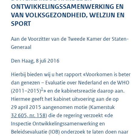
6
ONTWIKKELINGSSAMENWERKING EN
6
VAN VOLKSGEZONDHEID, WELZIJN EN
K
SPORT
b
Aan de Voorzitter van de Tweede Kamer der Staten-
Generaal
Den Haag, 8 juli 2016
Hierbij bieden wij u het rapport «Voorkomen is beter
dan genezen – Evaluatie over Nederland en de WHO
1
(2011–2015)
» en de kabinetsreactie daarop aan.
Hiermee geeft het kabinet uitvoering aan de op
29 april 2015 aangenomen motie (Kamerstuk
32 605, nr. 158
) die de regering verzoekt «de
Inspectie Ontwikkelingssamenwerking en
Beleidsevaluatie (IOB) onderzoek te laten doen naar