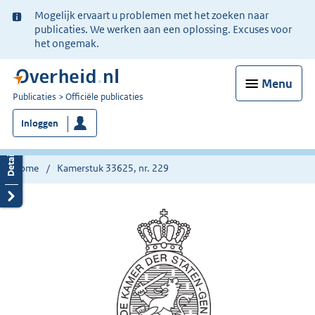
Ter
Mogelijk ervaart u problemen met het zoeken naar
informatie:
publicaties. We werken aan een oplossing. Excuses voor
het ongemak.
Menu
U
Publicaties
Officiële publicaties
bent
Inloggen
nu
hier:
Home
Kamerstuk 33625, nr. 229