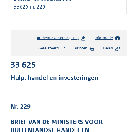
33625 nr. 229
Authentieke versie (PDF)
b
Informatie
e
Gerelateerd
Printen
Delen
s
t
33 625
a
n
d
Hulp, handel en investeringen
s
g
r
o
Nr. 229
o
t
t
BRIEF VAN DE MINISTERS VOOR
e
BUITENLANDSE HANDEL EN
: