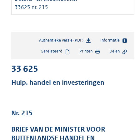
33625 nr. 215
Authentieke versie (PDF)
b
Informatie
e
Gerelateerd
Printen
Delen
s
t
33 625
a
n
d
Hulp, handel en investeringen
s
g
r
o
Nr. 215
o
t
t
BRIEF VAN DE MINISTER VOOR
e
BUITENLANDSE HANDEL EN
: