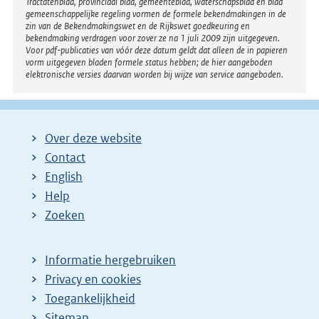
Tractatenblad, provinciaal blad, gemeenteblad, waterschapsblad en blad
gemeenschappelijke regeling vormen de formele bekendmakingen in de
zin van de Bekendmakingswet en de Rijkswet goedkeuring en
bekendmaking verdragen voor zover ze na 1 juli 2009 zijn uitgegeven.
Voor pdf-publicaties van vóór deze datum geldt dat alleen de in papieren
vorm uitgegeven bladen formele status hebben; de hier aangeboden
elektronische versies daarvan worden bij wijze van service aangeboden.
Over deze website
Contact
English
Help
Zoeken
Informatie hergebruiken
Privacy en cookies
Toegankelijkheid
Sitemap