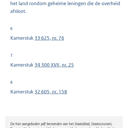
het land rondom geheime leningen die de overheid
afsloot.
6
Kamerstuk
33 625, nr. 76
7
Kamerstuk
34 300 XVII, nr. 25
8
Kamerstuk
32 605, nr. 158
Disclaimer
De hier aangeboden pdf-bestanden van het Staatsblad, Staatscourant,