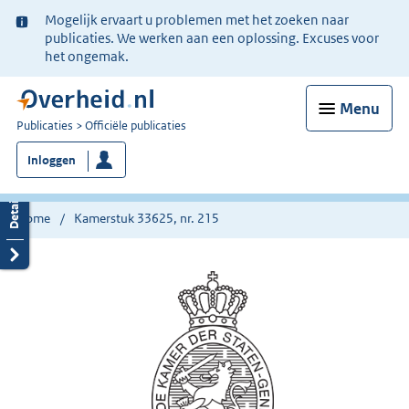
Ter
Mogelijk ervaart u problemen met het zoeken naar
informatie:
publicaties. We werken aan een oplossing. Excuses voor
het ongemak.
Menu
U
Publicaties
Officiële publicaties
bent
Inloggen
nu
hier:
Home
Kamerstuk 33625, nr. 215