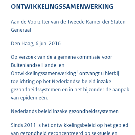
5
ONTWIKKELINGSSAMENWERKING
2
K
Aan de Voorzitter van de Tweede Kamer der Staten-
b
Generaal
Den Haag, 6 juni 2016
Op verzoek van de algemene commissie voor
Buitenlandse Handel en
1
Ontwikkelingssamenwerking
ontvangt u hierbij
toelichting op het Nederlandse beleid inzake
gezondheidssystemen en in het bijzonder de aanpak
van epidemieën.
Nederlands beleid inzake gezondheidssystemen
Sinds 2011 is het ontwikkelingsbeleid op het gebied
van gezondheid geconcentreerd op seksuele en