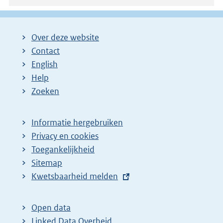
Over deze website
Contact
English
Help
Zoeken
Informatie hergebruiken
Privacy en cookies
Toegankelijkheid
Sitemap
E
Kwetsbaarheid melden
x
t
Open data
e
Linked Data Overheid