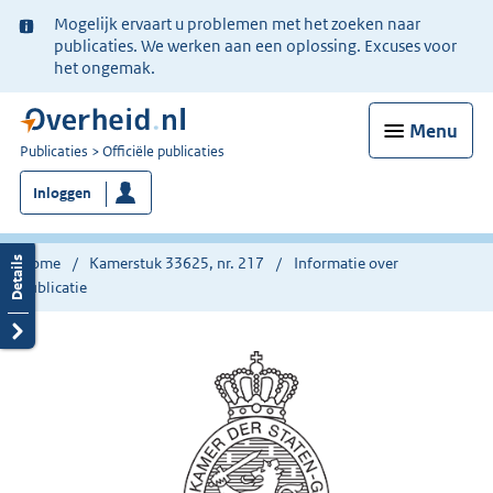
Ter
Mogelijk ervaart u problemen met het zoeken naar
informatie:
publicaties. We werken aan een oplossing. Excuses voor
het ongemak.
Menu
U
Publicaties
Officiële publicaties
bent
Inloggen
nu
hier:
Home
Kamerstuk 33625, nr. 217
Informatie over
publicatie