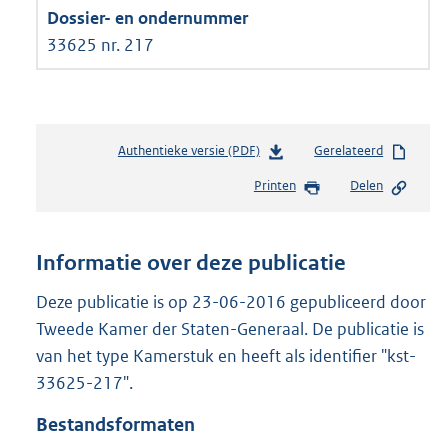
33625 nr. 217
Authentieke versie (PDF)
b
Gerelateerd
e
Printen
Delen
s
t
a
n
Informatie over deze publicatie
d
s
Deze publicatie is op 23-06-2016 gepubliceerd door
g
Tweede Kamer der Staten-Generaal. De publicatie is
r
van het type Kamerstuk en heeft als identifier "kst-
o
33625-217".
o
t
Bestandsformaten
t
e