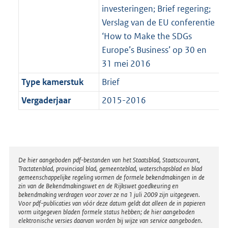
investeringen; Brief regering;
Verslag van de EU conferentie
‘How to Make the SDGs
Europe’s Business’ op 30 en
31 mei 2016
Type kamerstuk
Brief
Vergaderjaar
2015-2016
Disclaimer
De hier aangeboden pdf-bestanden van het Staatsblad, Staatscourant,
Tractatenblad, provinciaal blad, gemeenteblad, waterschapsblad en blad
gemeenschappelijke regeling vormen de formele bekendmakingen in de
zin van de Bekendmakingswet en de Rijkswet goedkeuring en
bekendmaking verdragen voor zover ze na 1 juli 2009 zijn uitgegeven.
Voor pdf-publicaties van vóór deze datum geldt dat alleen de in papieren
vorm uitgegeven bladen formele status hebben; de hier aangeboden
elektronische versies daarvan worden bij wijze van service aangeboden.