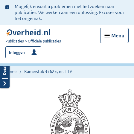
Ter
Mogelijk ervaart u problemen met het zoeken naar
informatie:
publicaties. We werken aan een oplossing. Excuses voor
het ongemak.
Menu
U
Publicaties
Officiële publicaties
bent
Inloggen
nu
hier:
Home
Kamerstuk 33625, nr. 119