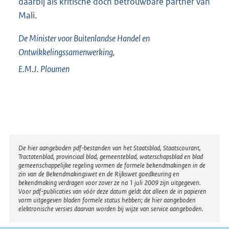
daarbij als kritische doch betrouwbare partner van
Mali.
De Minister voor Buitenlandse Handel en
Ontwikkelingssamenwerking,
E.M.J.
Ploumen
Disclaimer
De hier aangeboden pdf-bestanden van het Staatsblad, Staatscourant,
Tractatenblad, provinciaal blad, gemeenteblad, waterschapsblad en blad
gemeenschappelijke regeling vormen de formele bekendmakingen in de
zin van de Bekendmakingswet en de Rijkswet goedkeuring en
bekendmaking verdragen voor zover ze na 1 juli 2009 zijn uitgegeven.
Voor pdf-publicaties van vóór deze datum geldt dat alleen de in papieren
vorm uitgegeven bladen formele status hebben; de hier aangeboden
elektronische versies daarvan worden bij wijze van service aangeboden.