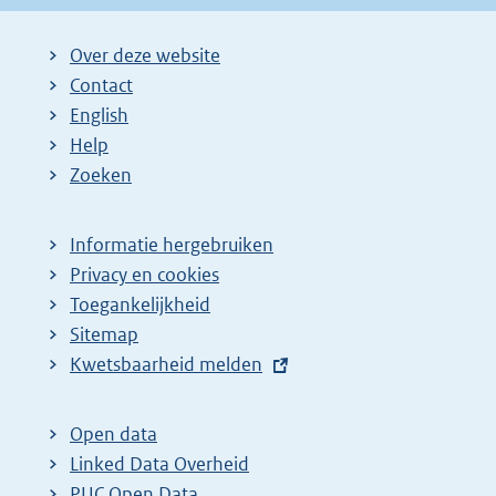
Over deze website
Contact
English
Help
Zoeken
Informatie hergebruiken
Privacy en cookies
Toegankelijkheid
Sitemap
E
Kwetsbaarheid melden
x
t
Open data
e
Linked Data Overheid
r
PUC Open Data