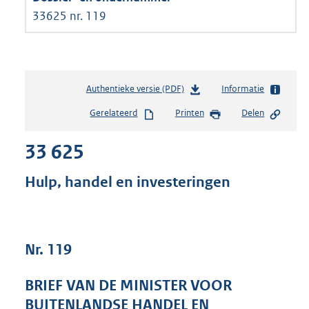
33625 nr. 119
Authentieke versie (PDF)
b
Informatie
e
Gerelateerd
Printen
Delen
s
t
33 625
a
n
d
Hulp, handel en investeringen
s
g
r
o
Nr. 119
o
t
t
BRIEF VAN DE MINISTER VOOR
e
BUITENLANDSE HANDEL EN
: