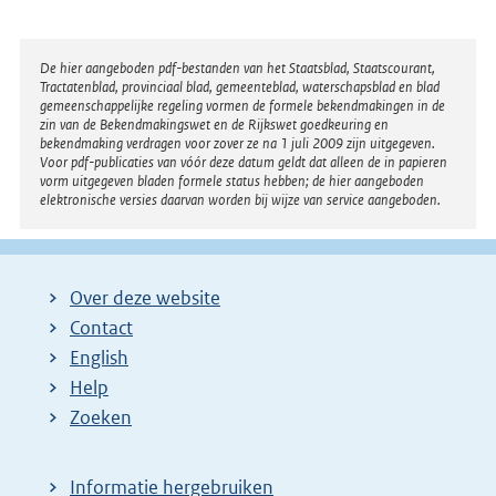
t
e
r
Disclaimer
De hier aangeboden pdf-bestanden van het Staatsblad, Staatscourant,
Tractatenblad, provinciaal blad, gemeenteblad, waterschapsblad en blad
n
gemeenschappelijke regeling vormen de formele bekendmakingen in de
e
zin van de Bekendmakingswet en de Rijkswet goedkeuring en
bekendmaking verdragen voor zover ze na 1 juli 2009 zijn uitgegeven.
l
Voor pdf-publicaties van vóór deze datum geldt dat alleen de in papieren
i
vorm uitgegeven bladen formele status hebben; de hier aangeboden
elektronische versies daarvan worden bij wijze van service aangeboden.
n
k
:
Over deze website
Contact
English
Help
Zoeken
Informatie hergebruiken