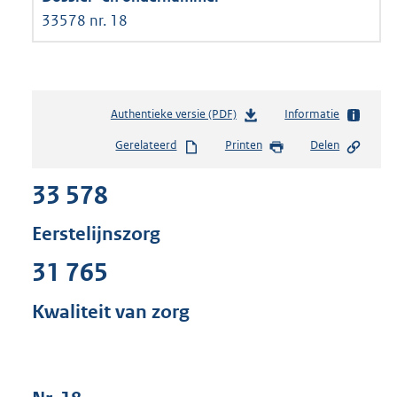
33578 nr. 18
Authentieke versie (PDF)
b
Informatie
e
Gerelateerd
Printen
Delen
s
t
33 578
a
n
d
Eerstelijnszorg
s
g
31 765
r
o
Kwaliteit van zorg
o
t
t
e
: