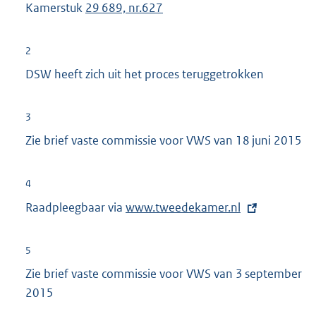
Kamerstuk
29 689, nr.627
2
DSW heeft zich uit het proces teruggetrokken
3
Zie brief vaste commissie voor VWS van 18 juni 2015
4
Raadpleegbaar via
E
www.tweedekamer.nl
x
t
5
e
Zie brief vaste commissie voor VWS van 3 september
r
2015
n