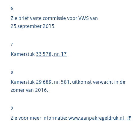
e
6
l
Zie brief vaste commissie voor VWS van
i
25 september 2015
n
k
:
7
Kamerstuk
33 578, nr. 17
8
Kamerstuk
29 689, nr. 581
, uitkomst verwacht in de
zomer van 2016.
9
Zie voor meer informatie:
E
www.aanpakregeldruk.nl
x