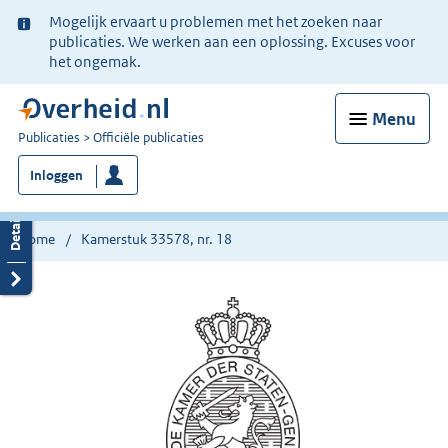
Ter
Mogelijk ervaart u problemen met het zoeken naar
informatie:
publicaties. We werken aan een oplossing. Excuses voor
het ongemak.
Menu
U
Publicaties
Officiële publicaties
bent
Inloggen
nu
hier:
Home
Kamerstuk 33578, nr. 18