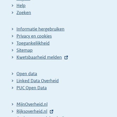
Help
Zoeken
Informatie hergebruiken
Privacy en cookies
Toegankelijkheid
Sitemap
E
Kwetsbaarheid melden
x
t
Open data
e
Linked Data Overheid
r
PUC Open Data
n
e
MijnOverheid.nl
l
E
Rijksoverheid.nl
i