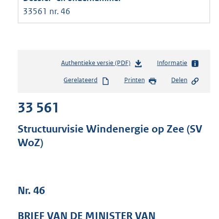
33561 nr. 46
Authentieke versie (PDF)
b
Informatie
e
Gerelateerd
Printen
Delen
s
t
33 561
a
n
d
Structuurvisie Windenergie op Zee (SV
s
WoZ)
g
r
o
o
t
Nr. 46
t
e
BRIEF VAN DE MINISTER VAN
: