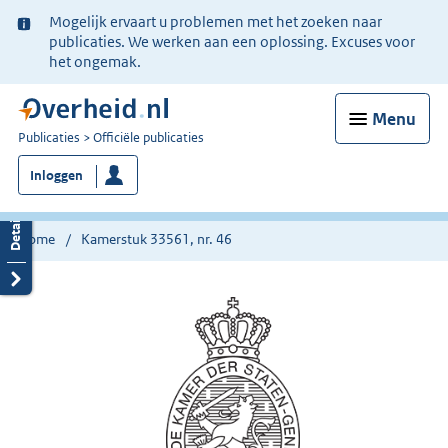
Ter
Mogelijk ervaart u problemen met het zoeken naar
informatie:
publicaties. We werken aan een oplossing. Excuses voor
het ongemak.
Menu
U
Publicaties
Officiële publicaties
bent
Inloggen
nu
hier:
Home
Kamerstuk 33561, nr. 46