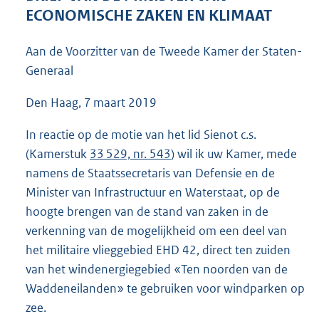
3
ECONOMISCHE ZAKEN EN KLIMAAT
9
K
Aan de Voorzitter van de Tweede Kamer der Staten-
b
Generaal
Den Haag, 7 maart 2019
In reactie op de motie van het lid Sienot c.s.
(Kamerstuk
33 529, nr. 543
) wil ik uw Kamer, mede
namens de Staatssecretaris van Defensie en de
Minister van Infrastructuur en Waterstaat, op de
hoogte brengen van de stand van zaken in de
verkenning van de mogelijkheid om een deel van
het militaire vlieggebied EHD 42, direct ten zuiden
van het windenergiegebied «Ten noorden van de
Waddeneilanden» te gebruiken voor windparken op
zee.