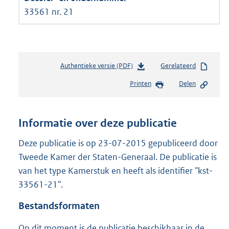
33561 nr. 21
Authentieke versie (PDF)
b
Gerelateerd
e
Printen
Delen
s
t
a
n
Informatie over deze publicatie
d
s
Deze publicatie is op 23-07-2015 gepubliceerd door
g
Tweede Kamer der Staten-Generaal. De publicatie is
r
van het type Kamerstuk en heeft als identifier "kst-
o
33561-21".
o
t
Bestandsformaten
t
e
Op dit moment is de publicatie beschikbaar in de
: