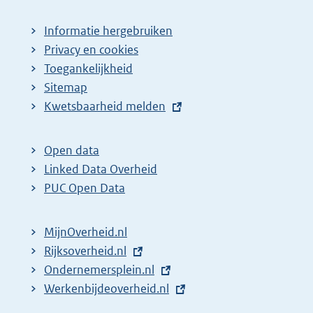
Informatie hergebruiken
Privacy en cookies
Toegankelijkheid
Sitemap
E
Kwetsbaarheid melden
x
t
Open data
e
Linked Data Overheid
r
PUC Open Data
n
e
MijnOverheid.nl
l
E
Rijksoverheid.nl
i
x
E
Ondernemersplein.nl
n
t
x
E
Werkenbijdeoverheid.nl
k
e
t
x