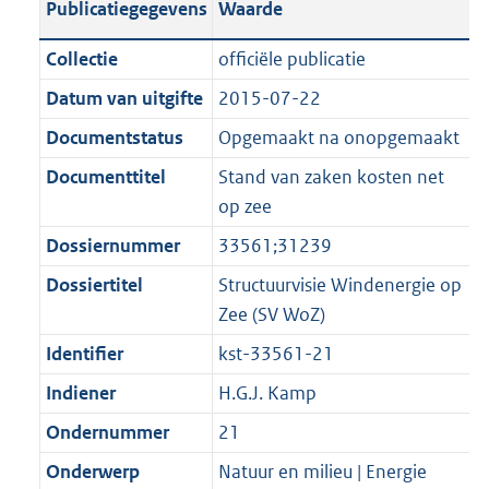
Publicatiegegevens
Waarde
a
t
t
a
c
i
:
e
t
t
n
a
i
t
a
c
4
:
e
t
Collectie
officiële publicatie
d
n
e
i
t
a
9
1
:
e
Datum van uitgifte
2015-07-22
s
d
i
e
i
t
K
0
1
:
g
s
Documentstatus
Opgemaakt na onopgemaakt
n
i
e
i
b
K
5
9
r
g
f
n
i
e
b
K
K
Documenttitel
Stand van zaken kosten net
o
r
o
f
n
i
b
b
op zee
o
o
r
o
f
n
Dossiernummer
33561;31239
t
o
m
r
o
f
t
t
Dossiertitel
Structuurvisie Windenergie op
a
m
r
o
e
t
Zee (SV WoZ)
a
a
m
r
:
e
t
a
a
m
Identifier
kst-33561-21
2
:
t
a
a
Indiener
H.G.J. Kamp
K
2
t
a
b
K
Ondernummer
21
t
b
Onderwerp
Natuur en milieu | Energie