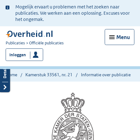
Ter
Mogelijk ervaart u problemen met het zoeken naar
informatie:
publicaties. We werken aan een oplossing. Excuses voor
het ongemak.
Menu
U
Publicaties
Officiële publicaties
bent
Inloggen
nu
hier:
Home
Kamerstuk 33561, nr. 21
Informatie over publicatie